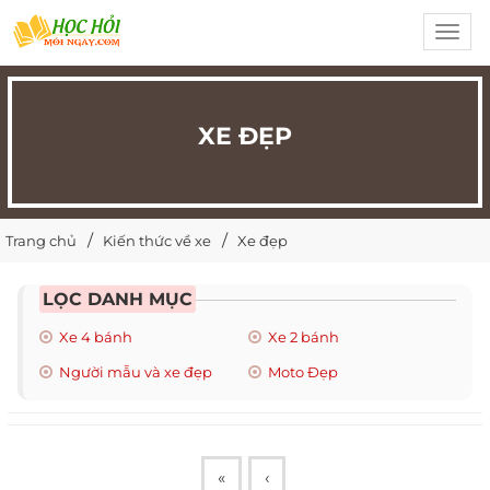
Toggl
navig
XE ĐẸP
Trang chủ
Kiến thức về xe
Xe đẹp
LỌC DANH MỤC
Xe 4 bánh
Xe 2 bánh
Người mẫu và xe đẹp
Moto Đẹp
«
‹