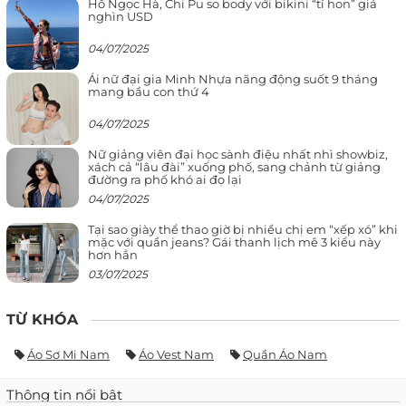
Hồ Ngọc Hà, Chi Pu so body với bikini “tí hon” giá
nghìn USD
04/07/2025
Ái nữ đại gia Minh Nhựa năng động suốt 9 tháng
mang bầu con thứ 4
04/07/2025
Nữ giảng viên đại học sành điệu nhất nhì showbiz,
xách cả “lâu đài” xuống phố, sang chảnh từ giảng
đường ra phố khó ai đọ lại
04/07/2025
Tại sao giày thể thao giờ bị nhiều chị em “xếp xó” khi
mặc với quần jeans? Gái thanh lịch mê 3 kiểu này
hơn hẳn
03/07/2025
TỪ KHÓA
Áo Sơ Mi Nam
Áo Vest Nam
Quần Áo Nam
Thông tin nổi bật