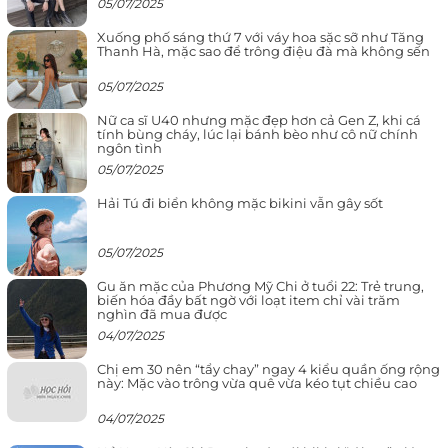
05/07/2025
Xuống phố sáng thứ 7 với váy hoa sặc sỡ như Tăng
Thanh Hà, mặc sao để trông điệu đà mà không sến
05/07/2025
Nữ ca sĩ U40 nhưng mặc đẹp hơn cả Gen Z, khi cá
tính bùng cháy, lúc lại bánh bèo như cô nữ chính
ngôn tình
05/07/2025
Hải Tú đi biển không mặc bikini vẫn gây sốt
05/07/2025
Gu ăn mặc của Phương Mỹ Chi ở tuổi 22: Trẻ trung,
biến hóa đầy bất ngờ với loạt item chỉ vài trăm
nghìn đã mua được
04/07/2025
Chị em 30 nên “tẩy chay” ngay 4 kiểu quần ống rộng
này: Mặc vào trông vừa quê vừa kéo tụt chiều cao
04/07/2025