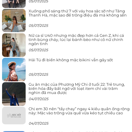
05/07/2025
Xuống phố sáng thứ 7 với váy hoa sặc sỡ như Tăng
Thanh Hà, mặc sao để trông điệu đà mà không sến
05/07/2025
Nữ ca sĩ U40 nhưng mặc đẹp hơn cả Gen Z, khi cá
tính bùng cháy, lúc lại bánh bèo như cô nữ chính
ngôn tình
05/07/2025
Hải Tú đi biển không mặc bikini vẫn gây sốt
05/07/2025
Gu ăn mặc của Phương Mỹ Chi ở tuổi 22: Trẻ trung,
biến hóa đầy bất ngờ với loạt item chỉ vài trăm
nghìn đã mua được
04/07/2025
Chị em 30 nên “tẩy chay” ngay 4 kiểu quần ống rộng
này: Mặc vào trông vừa quê vừa kéo tụt chiều cao
04/07/2025