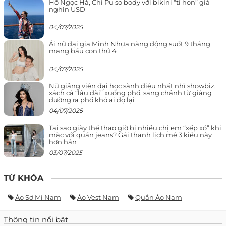
Hồ Ngọc Hà, Chi Pu so body với bikini “tí hon” giá
nghìn USD
04/07/2025
Ái nữ đại gia Minh Nhựa năng động suốt 9 tháng
mang bầu con thứ 4
04/07/2025
Nữ giảng viên đại học sành điệu nhất nhì showbiz,
xách cả “lâu đài” xuống phố, sang chảnh từ giảng
đường ra phố khó ai đọ lại
04/07/2025
Tại sao giày thể thao giờ bị nhiều chị em “xếp xó” khi
mặc với quần jeans? Gái thanh lịch mê 3 kiểu này
hơn hẳn
03/07/2025
TỪ KHÓA
Áo Sơ Mi Nam
Áo Vest Nam
Quần Áo Nam
Thông tin nổi bật