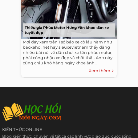
Thiếu gia Phúc Motor Hưng Yên khoe dàn xe
tuyệt đẹp
Mới đây xem trên 1 số báo xe cộ lâu năm như
baoxehoi.net hay sieuxevietnam thấy đăng
nhiều bài nói về dân chơi xe tên phúc motor,
phải công nhận xe đẹp và chất thật. Anh này
cũng chịu khó hàng ngày khoe ảnh...
Xem thêm
KIẾN THỨC ONLINE
Blog kiến thức, chuyên về tất cả các lĩnh vực giáo dục, cuộc sống,