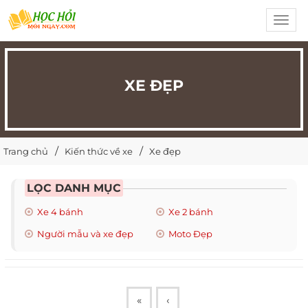
Toggl
navig
XE ĐẸP
Trang chủ
Kiến thức về xe
Xe đẹp
LỌC DANH MỤC
Xe 4 bánh
Xe 2 bánh
Người mẫu và xe đẹp
Moto Đẹp
«
‹