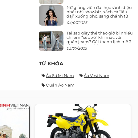
Nữ giảng viên đại học sành điệu
nhất nhì showbiz, xách cả “lâu
đài” xuống phố, sang chảnh từ
giảng đường ra phố khó ai đọ lại
04/07/2025
Tại sao giày thể thao giờ bị nhiều
chị em “xếp xó” khi mặc với
quần jeans? Gái thanh lịch mê 3
kiểu này hơn hẳn
03/07/2025
TỪ KHÓA
Áo Sơ Mi Nam
Áo Vest Nam
Quần Áo Nam