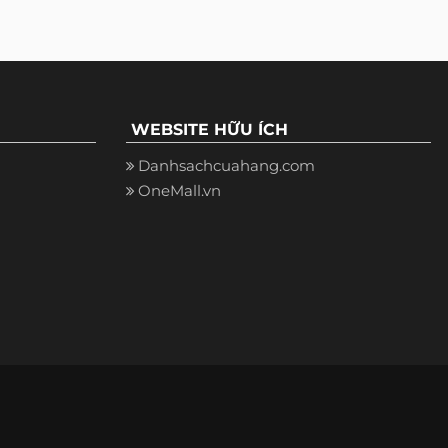
WEBSITE HỮU ÍCH
Danhsachcuahang.com
OneMall.vn