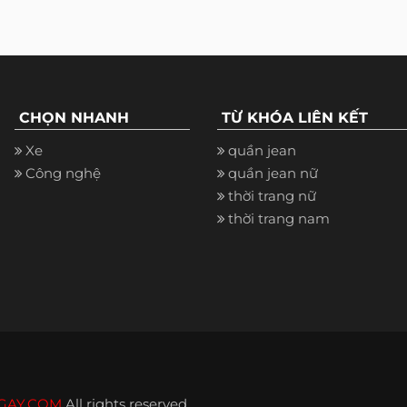
CHỌN NHANH
TỪ KHÓA LIÊN KẾT
Xe
quần jean
Công nghệ
quần jean nữ
thời trang nữ
thời trang nam
GAY.COM
All rights reserved