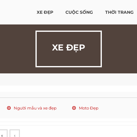
XE ĐẸP
CUỘC SỐNG
THỜI TRANG
XE ĐẸP
Người mẫu và xe đẹp
Moto Đẹp
«
‹