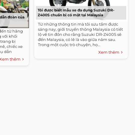
Tôi được biết mẫu xe đa dụng Suzuki DR-
Z400S chuẩn bị có mặt tại Malaysia
dẫn đoàn của
Từ những thông tin mà tôi sưu tầm được
sáng nay, giới truyền thông Malaysia có tiết
đến từ hãng
lộ về tin đồn cho rằng Suzuki DR-Z400S sẽ
 với khối
đến Malaysia, có lẽ là vào giữa năm sau.
trang bị
Trong một cuộc trò chuyện, họ...
ẽ, chiếc xe
cụ dẫn
Xem thêm
Xem thêm