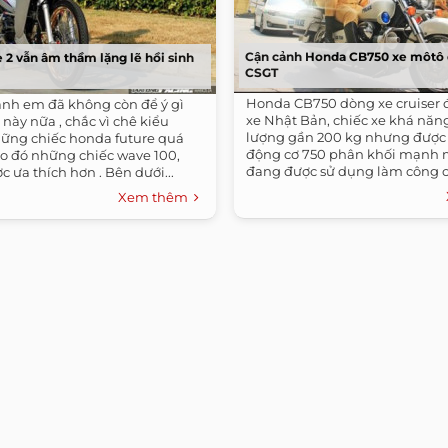
Cận cảnh Honda CB750 xe môtô 
 2 vẫn âm thầm lặng lẽ hồi sinh
CSGT
Honda CB750 dòng xe cruiser 
 anh em đã không còn để ý gì
xe Nhật Bản, chiếc xe khá năng
này nữa , chắc vì chê kiểu
lượng gần 200 kg nhưng được 
ững chiếc honda future quá
động cơ 750 phân khối mạnh m
ào đó những chiếc wave 100,
đang được sử dụng làm công 
c ưa thích hơn . Bên dưới...
đoàn...
Xem thêm