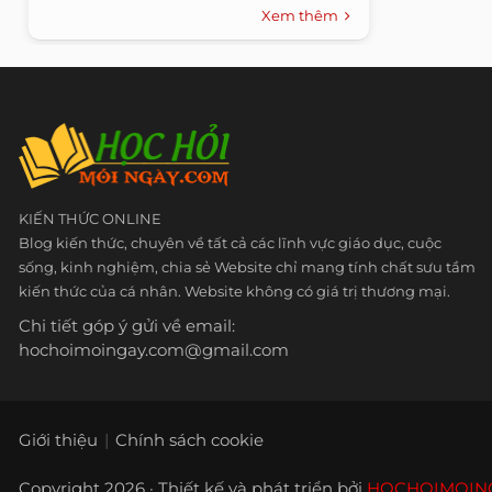
Xem thêm
KIẾN THỨC ONLINE
Blog kiến thức, chuyên về tất cả các lĩnh vực giáo dục, cuộc
sống, kinh nghiệm, chia sẻ Website chỉ mang tính chất sưu tầm
kiến thức của cá nhân. Website không có giá trị thương mại.
Chi tiết góp ý gửi về email:
hochoimoingay.com@gmail.com
Giới thiệu
Chính sách cookie
Copyright 2026 · Thiết kế và phát triển bởi
HOCHOIMOIN