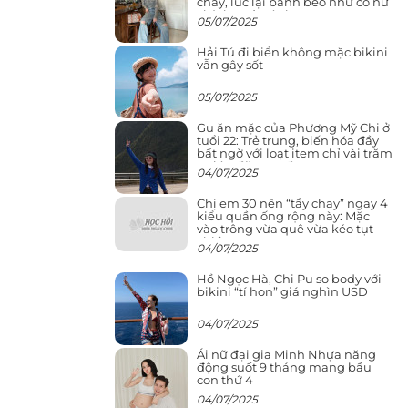
cháy, lúc lại bánh bèo như cô nữ
chính ngôn tình
05/07/2025
Hải Tú đi biển không mặc bikini
vẫn gây sốt
05/07/2025
Gu ăn mặc của Phương Mỹ Chi ở
tuổi 22: Trẻ trung, biến hóa đầy
bất ngờ với loạt item chỉ vài trăm
nghìn đã mua được
04/07/2025
Chị em 30 nên “tẩy chay” ngay 4
kiểu quần ống rộng này: Mặc
vào trông vừa quê vừa kéo tụt
chiều cao
04/07/2025
Hồ Ngọc Hà, Chi Pu so body với
bikini “tí hon” giá nghìn USD
04/07/2025
Ái nữ đại gia Minh Nhựa năng
động suốt 9 tháng mang bầu
con thứ 4
04/07/2025