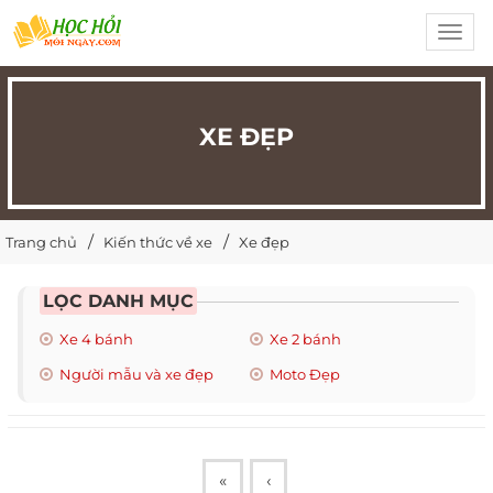
Toggl
navig
XE ĐẸP
Trang chủ
Kiến thức về xe
Xe đẹp
LỌC DANH MỤC
Xe 4 bánh
Xe 2 bánh
Người mẫu và xe đẹp
Moto Đẹp
«
‹