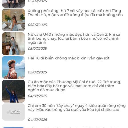
05/07/2025
Xuống phố sáng thứ 7 với váy hoa sặc sỡ như Tăng
Thanh Hà, mặc sao để trông điệu đà mà không sến
05/07/2025
Nữ ca sĩ U40 nhưng mặc đẹp hơn cả Gen Z, khi cá
tính bùng cháy, lúc lại bánh bèo như cô nữ chính
ngôn tình
05/07/2025
Hải Tú đi biển không mặc bikini vẫn gây sốt
05/07/2025
Gu ăn mặc của Phương Mỹ Chi ở tuổi 22: Trẻ trung,
biến hóa đầy bất ngờ với loạt item chỉ vài trăm
nghìn đã mua được
04/07/2025
Chị em 30 nên “tẩy chay” ngay 4 kiểu quần ống rộng
này: Mặc vào trông vừa quê vừa kéo tụt chiều cao
04/07/2025