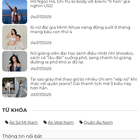
Hồ Ngọc Hà, Chi Pu so body với bikini “tí hon” giá
nghìn USD
04/07/2025
Ái nữ đại gia Minh Nhựa năng động suốt 9 tháng
mang bầu con thứ 4
04/07/2025
Nữ giảng viên đại học sành điệu nhất nhì showbiz,
xách cả “lâu đài” xuống phố, sang chảnh từ giảng
đường ra phố khó ai đọ lại
04/07/2025
Tại sao giày thể thao giờ bị nhiều chị em “xếp xó” khi
mặc với quần jeans? Gái thanh lịch mê 3 kiểu này
hơn hẳn
03/07/2025
TỪ KHÓA
Áo Sơ Mi Nam
Áo Vest Nam
Quần Áo Nam
Thông tin nổi bật