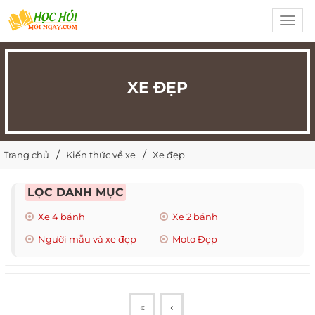
Toggl
navig
XE ĐẸP
Trang chủ
Kiến thức về xe
Xe đẹp
LỌC DANH MỤC
Xe 4 bánh
Xe 2 bánh
Người mẫu và xe đẹp
Moto Đẹp
«
‹