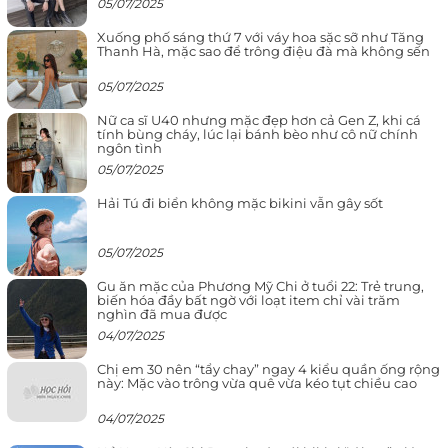
05/07/2025
Xuống phố sáng thứ 7 với váy hoa sặc sỡ như Tăng
Thanh Hà, mặc sao để trông điệu đà mà không sến
05/07/2025
Nữ ca sĩ U40 nhưng mặc đẹp hơn cả Gen Z, khi cá
tính bùng cháy, lúc lại bánh bèo như cô nữ chính
ngôn tình
05/07/2025
Hải Tú đi biển không mặc bikini vẫn gây sốt
05/07/2025
Gu ăn mặc của Phương Mỹ Chi ở tuổi 22: Trẻ trung,
biến hóa đầy bất ngờ với loạt item chỉ vài trăm
nghìn đã mua được
04/07/2025
Chị em 30 nên “tẩy chay” ngay 4 kiểu quần ống rộng
này: Mặc vào trông vừa quê vừa kéo tụt chiều cao
04/07/2025