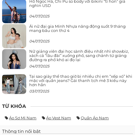
Hồ Ngọc Hà, Chi Pu so body với bikini “tí hon” giá
nghìn USD
04/07/2025
Ái nữ đại gia Minh Nhựa năng động suốt 9 tháng
mang bầu con thứ 4
04/07/2025
Nữ giảng viên đại học sành điệu nhất nhì showbiz,
xách cả “lâu đài” xuống phố, sang chảnh từ giảng
đường ra phố khó ai đọ lại
04/07/2025
Tại sao giày thể thao giờ bị nhiều chị em “xếp xó” khi
mặc với quần jeans? Gái thanh lịch mê 3 kiểu này
hơn hẳn
03/07/2025
TỪ KHÓA
Áo Sơ Mi Nam
Áo Vest Nam
Quần Áo Nam
Thông tin nổi bật