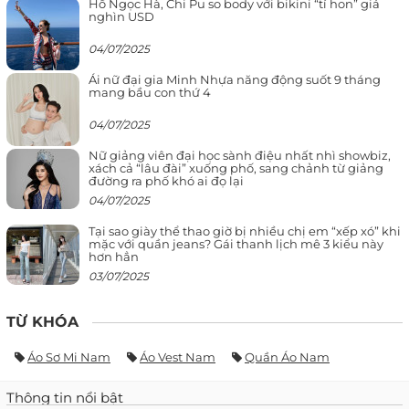
Hồ Ngọc Hà, Chi Pu so body với bikini “tí hon” giá
nghìn USD
04/07/2025
Ái nữ đại gia Minh Nhựa năng động suốt 9 tháng
mang bầu con thứ 4
04/07/2025
Nữ giảng viên đại học sành điệu nhất nhì showbiz,
xách cả “lâu đài” xuống phố, sang chảnh từ giảng
đường ra phố khó ai đọ lại
04/07/2025
Tại sao giày thể thao giờ bị nhiều chị em “xếp xó” khi
mặc với quần jeans? Gái thanh lịch mê 3 kiểu này
hơn hẳn
03/07/2025
TỪ KHÓA
Áo Sơ Mi Nam
Áo Vest Nam
Quần Áo Nam
Thông tin nổi bật