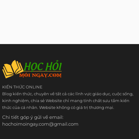
KIẾN THỨC ONLINE
Blog kiến thức, chuyên về tất cả các lĩnh vực giáo dục, cuộc sống,
kinh nghiệm, chia sẻ Website chỉ mang tính chất sưu tầm kiến
thức của cá nhân. Website không có giá trị thương mại.
Chi tiết góp ý gửi về email:
hochoimoingay.com@gmail.com