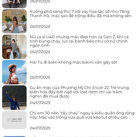
05/07/2025
Xuống phố sáng thứ 7 với váy hoa sặc sỡ như Tăng
Thanh Hà, mặc sao để trông điệu đà mà không sến
05/07/2025
Nữ ca sĩ U40 nhưng mặc đẹp hơn cả Gen Z, khi cá
tính bùng cháy, lúc lại bánh bèo như cô nữ chính
ngôn tình
05/07/2025
Hải Tú đi biển không mặc bikini vẫn gây sốt
05/07/2025
Gu ăn mặc của Phương Mỹ Chi ở tuổi 22: Trẻ trung,
biến hóa đầy bất ngờ với loạt item chỉ vài trăm
nghìn đã mua được
04/07/2025
Chị em 30 nên “tẩy chay” ngay 4 kiểu quần ống rộng
này: Mặc vào trông vừa quê vừa kéo tụt chiều cao
04/07/2025