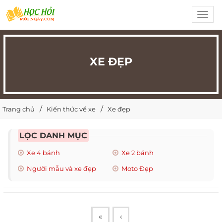
Toggl
navig
XE ĐẸP
Trang chủ
Kiến thức về xe
Xe đẹp
LỌC DANH MỤC
Xe 4 bánh
Xe 2 bánh
Người mẫu và xe đẹp
Moto Đẹp
«
‹