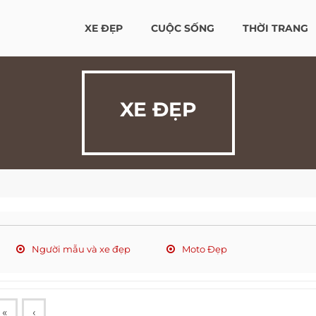
XE ĐẸP
CUỘC SỐNG
THỜI TRANG
XE ĐẸP
Người mẫu và xe đẹp
Moto Đẹp
«
‹