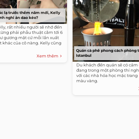
ác lạ trước thềm năm mới, Kelly
ính nghi án dao kéo?
ly, rất nhiều người sẽ nhớ đến
từng phải phẫu thuật cằm tới 6
hư gương mặt cứ mỗi lần xuất
t khác của cô nàng. Kelly cũng
Quán cà phê phong cách phòng 
Istanbul
Xem thêm
Du khách đến quán sẽ có cảm 
đang trong một phòng thí ng
với các nhà hóa học mặc trang
màu vàng.