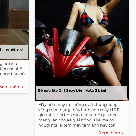
thí nghiệm ở
giác như
hiệm cà phê
 phục bảo hộ
Xem thêm
Bộ sưu tập Girl Sexy bên Moto 2 bánh
Mấy hôm nay trời nóng quá chừng, lòng
vòng trên mạng thấy hình ảnh mấy HOT
girl thiếu vải bên moto mát mẻ quá nên
mang lên cho ae giải nóng. Thế mà có
người nói là xem mấy tấm ảnh này còn
nóng hơn...
Xem thêm