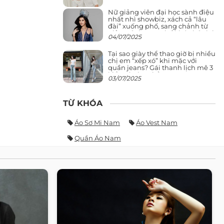
Nữ giảng viên đại học sành điệu
nhất nhì showbiz, xách cả “lâu
đài” xuống phố, sang chảnh từ
giảng đường ra phố khó ai đọ lại
04/07/2025
Tại sao giày thể thao giờ bị nhiều
chị em “xếp xó” khi mặc với
quần jeans? Gái thanh lịch mê 3
kiểu này hơn hẳn
03/07/2025
TỪ KHÓA
Áo Sơ Mi Nam
Áo Vest Nam
Quần Áo Nam