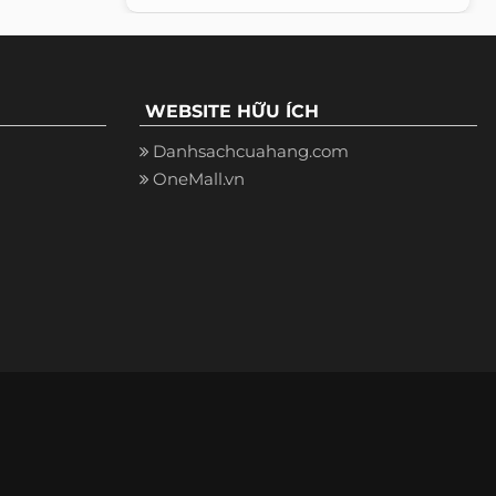
WEBSITE HỮU ÍCH
Danhsachcuahang.com
OneMall.vn