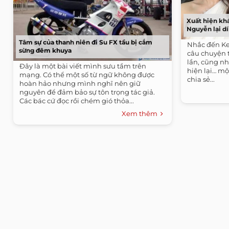
Xuất hiện kh
Nguyễn lại d
Tâm sự của thanh niên đi Su FX tầu bị cắm
Nhắc đến Kel
sừng đêm khuya
câu chuyện 
lần, cũng n
Đây là một bài viết mình sưu tầm trên
hiện lại… mộ
mạng. Có thể một số từ ngữ không được
chia sẻ...
hoàn hảo nhưng mình nghĩ nên giữ
nguyên để đảm bảo sự tôn trọng tác giả.
Các bác cứ đọc rồi chém gió thỏa...
Xem thêm