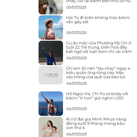
cháy, lúc lại bánh bèo như cô nữ
chính ngôn tình
05/07/2025
Hải Tú đi biển không mặc bikini
vẫn gây sốt
05/07/2025
Gu ăn mặc của Phương Mỹ Chi ở
tuổi 22: Trẻ trung, biến hóa đầy
bất ngờ với loạt item chỉ vài trăm
nghìn đã mua được
04/07/2025
Chị em 30 nên “tẩy chay” ngay 4
kiểu quần ống rộng này: Mặc
vào trông vừa quê vừa kéo tụt
chiều cao
04/07/2025
Hồ Ngọc Hà, Chi Pu so body với
bikini “tí hon” giá nghìn USD
04/07/2025
Ái nữ đại gia Minh Nhựa năng
động suốt 9 tháng mang bầu
con thứ 4
04/07/2025