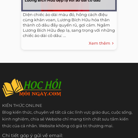
Lương Bích Hữu đẹp lạ với áo dài cô dâu
Diện chiếc áo dài màu đỏ, hồng cách điệu
cùng khăn voan, Lương Bích Hữu hóa thân
thành cô dâu đầy quyến rũ, gợi cảm. Ngắm
Lương Bích Hữu đẹp lạ, sang trọng với những
chiếc áo dài cô dâu: ...
Xem thêm
KIẾN THỨC ONLINE
Blog kiến thức, chuyên về tất cả các lĩnh vực giáo dục, cuộc sống,
kinh nghiệm, chia sẻ Website chỉ mang tính chất sưu tầm kiến
thức của cá nhân. Website không có giá trị thương mại.
Chi tiết góp ý gửi về email: