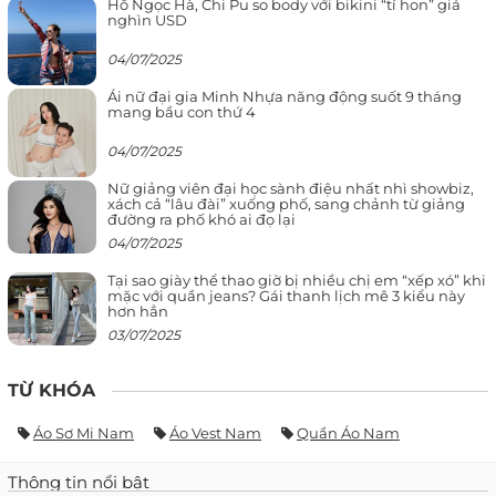
Hồ Ngọc Hà, Chi Pu so body với bikini “tí hon” giá
nghìn USD
04/07/2025
Ái nữ đại gia Minh Nhựa năng động suốt 9 tháng
mang bầu con thứ 4
04/07/2025
Nữ giảng viên đại học sành điệu nhất nhì showbiz,
xách cả “lâu đài” xuống phố, sang chảnh từ giảng
đường ra phố khó ai đọ lại
04/07/2025
Tại sao giày thể thao giờ bị nhiều chị em “xếp xó” khi
mặc với quần jeans? Gái thanh lịch mê 3 kiểu này
hơn hẳn
03/07/2025
TỪ KHÓA
Áo Sơ Mi Nam
Áo Vest Nam
Quần Áo Nam
Thông tin nổi bật