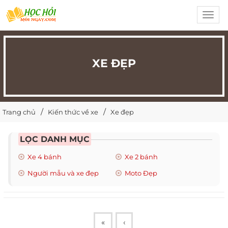
Toggl
navig
XE ĐẸP
Trang chủ
Kiến thức về xe
Xe đẹp
LỌC DANH MỤC
Xe 4 bánh
Xe 2 bánh
Người mẫu và xe đẹp
Moto Đẹp
«
‹