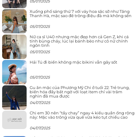
05/07/2025
Xuống phố sáng thứ 7 với váy hoa sặc sỡ như Tăng
Thanh Hà, mặc sao để trông điệu đà mà không sến
05/07/2025
Nữ ca sĩ U40 nhưng mặc đẹp hơn cả Gen Z, khi cá
tính bùng cháy, lúc lại bánh bèo như cô nữ chính
ngôn tình
05/07/2025
Hải Tú đi biển không mặc bikini vẫn gây sốt
05/07/2025
Gu ăn mặc của Phương Mỹ Chi ở tuổi 22: Trẻ trung,
biến hóa đầy bất ngờ với loạt item chỉ vài trăm
nghìn đã mua được
04/07/2025
Chị em 30 nên “tẩy chay” ngay 4 kiểu quần ống rộng
này: Mặc vào trông vừa quê vừa kéo tụt chiều cao
04/07/2025