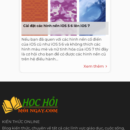
Cài đặt các hình nền iOS 5 6 lên iOS 7
Nếu bạn đã quen với các hình nền cổ điển
của iOS cũ như iOS 5 6 và không thích các
hình màu mè và nữ tính hóa của iOS 7 thì đây
là cơ hội cho bạn để có được các hình nền cũ
trên hệ điều hành...
Xem thêm
KIẾN THỨC ONLINE
Blog kiến thức, chuyên về tất cả các lĩnh vực giáo dục, cuộc sống,