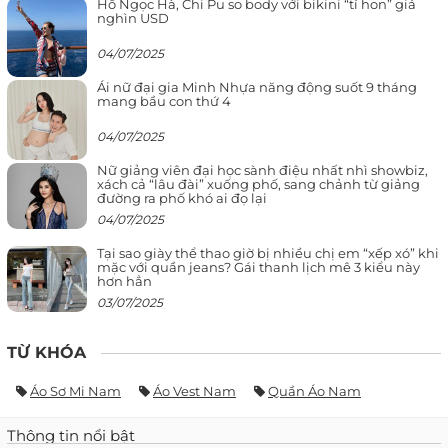
Hồ Ngọc Hà, Chi Pu so body với bikini “tí hon” giá
nghìn USD
04/07/2025
Ái nữ đại gia Minh Nhựa năng động suốt 9 tháng
mang bầu con thứ 4
04/07/2025
Nữ giảng viên đại học sành điệu nhất nhì showbiz,
xách cả “lâu đài” xuống phố, sang chảnh từ giảng
đường ra phố khó ai đọ lại
04/07/2025
Tại sao giày thể thao giờ bị nhiều chị em “xếp xó” khi
mặc với quần jeans? Gái thanh lịch mê 3 kiểu này
hơn hẳn
03/07/2025
TỪ KHÓA
Áo Sơ Mi Nam
Áo Vest Nam
Quần Áo Nam
Thông tin nổi bật