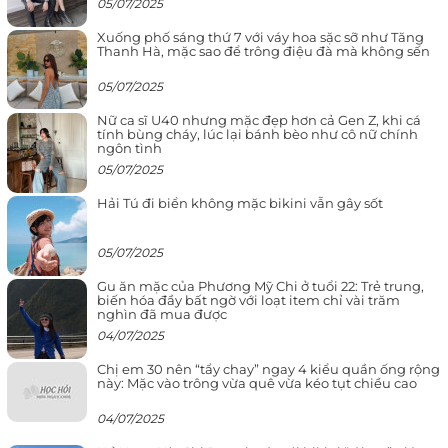
05/07/2025
Xuống phố sáng thứ 7 với váy hoa sặc sỡ như Tăng
Thanh Hà, mặc sao để trông điệu đà mà không sến
05/07/2025
Nữ ca sĩ U40 nhưng mặc đẹp hơn cả Gen Z, khi cá
tính bùng cháy, lúc lại bánh bèo như cô nữ chính
ngôn tình
05/07/2025
Hải Tú đi biển không mặc bikini vẫn gây sốt
05/07/2025
Gu ăn mặc của Phương Mỹ Chi ở tuổi 22: Trẻ trung,
biến hóa đầy bất ngờ với loạt item chỉ vài trăm
nghìn đã mua được
04/07/2025
Chị em 30 nên “tẩy chay” ngay 4 kiểu quần ống rộng
này: Mặc vào trông vừa quê vừa kéo tụt chiều cao
04/07/2025