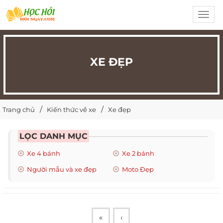
Toggl
navig
XE ĐẸP
Trang chủ
Kiến thức về xe
Xe đẹp
LỌC DANH MỤC
Xe 4 bánh
Xe 2 bánh
Người mẫu và xe đẹp
Moto Đẹp
«
‹