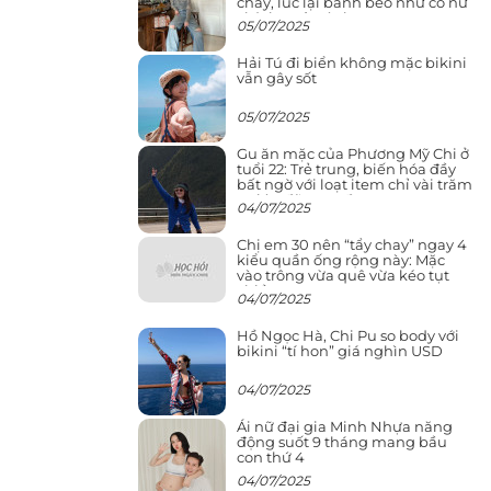
cháy, lúc lại bánh bèo như cô nữ
chính ngôn tình
05/07/2025
Hải Tú đi biển không mặc bikini
vẫn gây sốt
05/07/2025
Gu ăn mặc của Phương Mỹ Chi ở
tuổi 22: Trẻ trung, biến hóa đầy
bất ngờ với loạt item chỉ vài trăm
nghìn đã mua được
04/07/2025
Chị em 30 nên “tẩy chay” ngay 4
kiểu quần ống rộng này: Mặc
vào trông vừa quê vừa kéo tụt
chiều cao
04/07/2025
Hồ Ngọc Hà, Chi Pu so body với
bikini “tí hon” giá nghìn USD
04/07/2025
Ái nữ đại gia Minh Nhựa năng
động suốt 9 tháng mang bầu
con thứ 4
04/07/2025