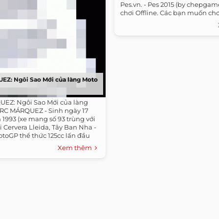
Pes.vn. - Pes 2015 (by chepga
chơi Offline. Các bạn muốn chơi
Z: Ngôi Sao Mới của làng Moto
EZ: Ngôi Sao Mới của làng
RC MÁRQUEZ - Sinh ngày 17
1993 (xe mang số 93 trùng với
i Cervera Lleida, Tây Ban Nha -
toGP thể thức 125cc lấn đầu
Bồ...
Xem thêm