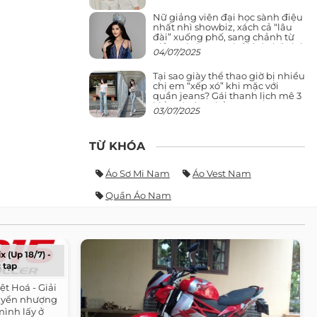
Nữ giảng viên đại học sành điệu
nhất nhì showbiz, xách cả “lâu
đài” xuống phố, sang chảnh từ
giảng đường ra phố khó ai đọ lại
04/07/2025
Tại sao giày thể thao giờ bị nhiều
chị em “xếp xó” khi mặc với
quần jeans? Gái thanh lịch mê 3
kiểu này hơn hẳn
03/07/2025
TỪ KHÓA
Áo Sơ Mi Nam
Áo Vest Nam
Quần Áo Nam
x (Up 18/7) -
 tạp
iệt Hoá - Giải
huyển nhượng
 mình lấy ở