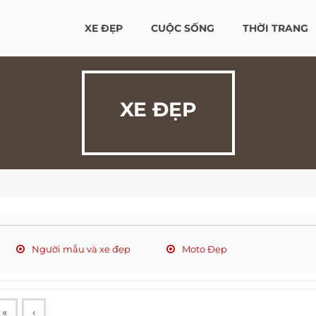
XE ĐẸP
CUỘC SỐNG
THỜI TRANG
XE ĐẸP
Người mẫu và xe đẹp
Moto Đẹp
«
‹