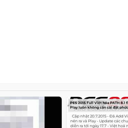
PES 2015 Full Việt hóa PATH 8.1 fi
Play luôn không cần cài đặt phức
​ ​ Cập nhật 20.7.2015 - Đã Add V
nén ra và Play - Update các c
diễn ra tới ngày 17.7 - Việt hoá