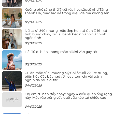
05/07/2025
Xuống phố sáng thứ 7 với váy hoa sặc sỡ như Tăng
Thanh Hà, mặc sao để trông điệu đà mà không sến
05/07/2025
Nữ ca sĩ U40 nhưng mặc đẹp hơn cả Gen Z, khi cá
tính bùng cháy, lúc lại bánh bèo như cô nữ chính
ngôn tình
05/07/2025
Hải Tú đi biển không mặc bikini vẫn gây sốt
05/07/2025
Gu ăn mặc của Phương Mỹ Chi ở tuổi 22: Trẻ trung,
biến hóa đầy bất ngờ với loạt item chỉ vài trăm
nghìn đã mua được
04/07/2025
Chị em 30 nên “tẩy chay” ngay 4 kiểu quần ống rộng
này: Mặc vào trông vừa quê vừa kéo tụt chiều cao
04/07/2025