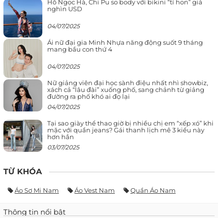
Hồ Ngọc Hà, Chi Pu so body với bikini “tí hon” giá
nghìn USD
04/07/2025
Ái nữ đại gia Minh Nhựa năng động suốt 9 tháng
mang bầu con thứ 4
04/07/2025
Nữ giảng viên đại học sành điệu nhất nhì showbiz,
xách cả “lâu đài” xuống phố, sang chảnh từ giảng
đường ra phố khó ai đọ lại
04/07/2025
Tại sao giày thể thao giờ bị nhiều chị em “xếp xó” khi
mặc với quần jeans? Gái thanh lịch mê 3 kiểu này
hơn hẳn
03/07/2025
TỪ KHÓA
Áo Sơ Mi Nam
Áo Vest Nam
Quần Áo Nam
Thông tin nổi bật