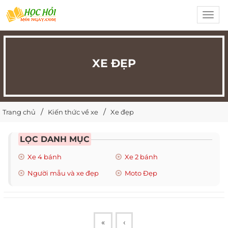
Toggl
navig
XE ĐẸP
Trang chủ
Kiến thức về xe
Xe đẹp
LỌC DANH MỤC
Xe 4 bánh
Xe 2 bánh
Người mẫu và xe đẹp
Moto Đẹp
«
‹