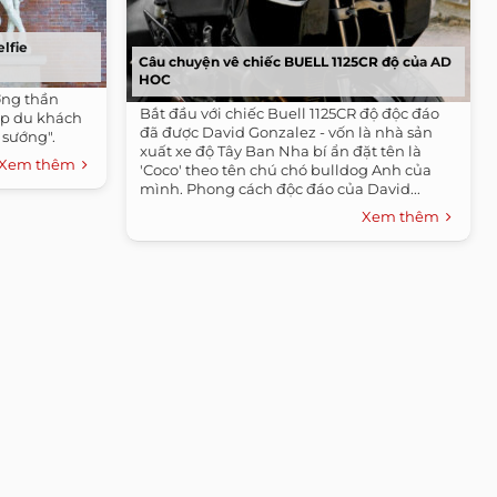
elfie
Câu chuyện vê chiếc BUELL 1125CR độ của AD
HOC
ợng thần
Bắt đầu với chiếc Buell 1125CR độ độc đáo
cặp du khách
đã được David Gonzalez - vốn là nhà sản
 sướng".
xuất xe độ Tây Ban Nha bí ẩn đặt tên là
Xem thêm
'Coco' theo tên chú chó bulldog Anh của
mình. Phong cách độc đáo của David...
Xem thêm