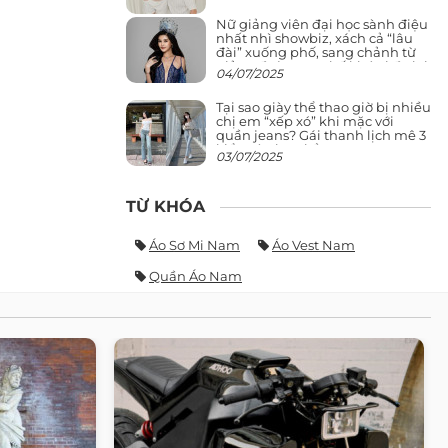
Nữ giảng viên đại học sành điệu
nhất nhì showbiz, xách cả “lâu
đài” xuống phố, sang chảnh từ
giảng đường ra phố khó ai đọ lại
04/07/2025
Tại sao giày thể thao giờ bị nhiều
chị em “xếp xó” khi mặc với
quần jeans? Gái thanh lịch mê 3
kiểu này hơn hẳn
03/07/2025
TỪ KHÓA
Áo Sơ Mi Nam
Áo Vest Nam
Quần Áo Nam