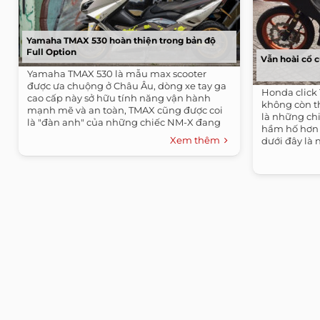
Yamaha TMAX 530 hoàn thiện trong bản độ
Full Option
Vẫn hoài cổ c
Yamaha TMAX 530 là mẫu max scooter
được ưa chuộng ở Châu Âu, dòng xe tay ga
Honda click 
cao cấp này sở hữu tính năng vận hành
không còn th
mạnh mẽ và an toàn, TMAX cũng được coi
là những chi
là "đàn anh" của những chiếc NM-X đang
hầm hố hơn 
bán tại...
Xem thêm
dưới đây là 