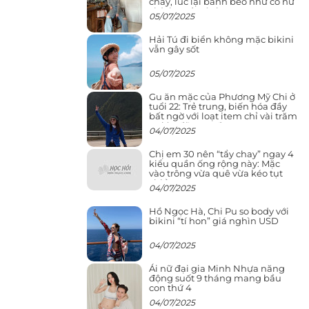
cháy, lúc lại bánh bèo như cô nữ
chính ngôn tình
05/07/2025
Hải Tú đi biển không mặc bikini
vẫn gây sốt
05/07/2025
Gu ăn mặc của Phương Mỹ Chi ở
tuổi 22: Trẻ trung, biến hóa đầy
bất ngờ với loạt item chỉ vài trăm
nghìn đã mua được
04/07/2025
Chị em 30 nên “tẩy chay” ngay 4
kiểu quần ống rộng này: Mặc
vào trông vừa quê vừa kéo tụt
chiều cao
04/07/2025
Hồ Ngọc Hà, Chi Pu so body với
bikini “tí hon” giá nghìn USD
04/07/2025
Ái nữ đại gia Minh Nhựa năng
động suốt 9 tháng mang bầu
con thứ 4
04/07/2025