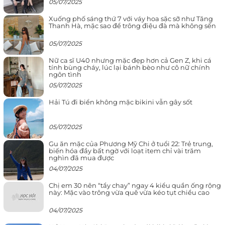
05/07/2025
Xuống phố sáng thứ 7 với váy hoa sặc sỡ như Tăng
Thanh Hà, mặc sao để trông điệu đà mà không sến
05/07/2025
Nữ ca sĩ U40 nhưng mặc đẹp hơn cả Gen Z, khi cá
tính bùng cháy, lúc lại bánh bèo như cô nữ chính
ngôn tình
05/07/2025
Hải Tú đi biển không mặc bikini vẫn gây sốt
05/07/2025
Gu ăn mặc của Phương Mỹ Chi ở tuổi 22: Trẻ trung,
biến hóa đầy bất ngờ với loạt item chỉ vài trăm
nghìn đã mua được
04/07/2025
Chị em 30 nên “tẩy chay” ngay 4 kiểu quần ống rộng
này: Mặc vào trông vừa quê vừa kéo tụt chiều cao
04/07/2025