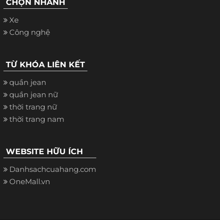
CHỌN NHANH
Xe
Công nghệ
TỪ KHÓA LIÊN KẾT
quần jean
quần jean nữ
thời trang nữ
thời trang nam
WEBSITE HỮU ÍCH
Danhsachcuahang.com
OneMall.vn