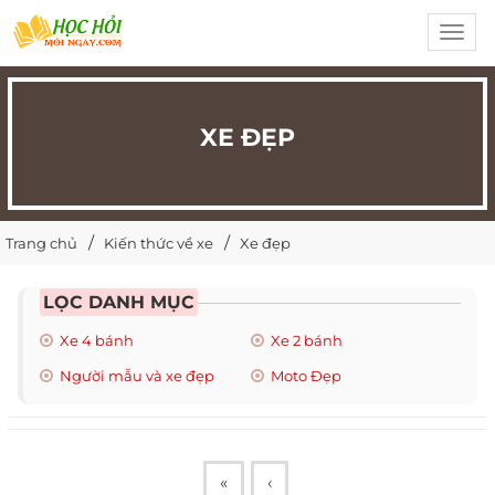
Toggl
navig
XE ĐẸP
Trang chủ
Kiến thức về xe
Xe đẹp
LỌC DANH MỤC
Xe 4 bánh
Xe 2 bánh
Người mẫu và xe đẹp
Moto Đẹp
«
‹