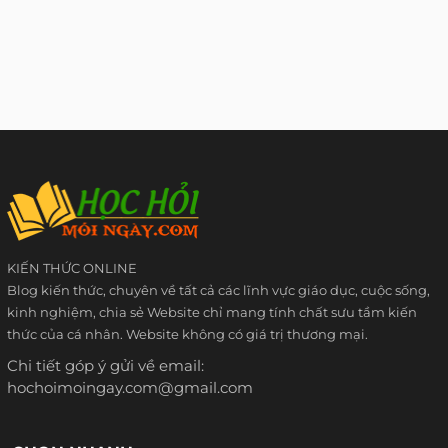
KIẾN THỨC ONLINE
Blog kiến thức, chuyên về tất cả các lĩnh vực giáo dục, cuộc sống,
kinh nghiệm, chia sẻ Website chỉ mang tính chất sưu tầm kiến
thức của cá nhân. Website không có giá trị thương mại.
Chi tiết góp ý gửi về email:
hochoimoingay.com@gmail.com