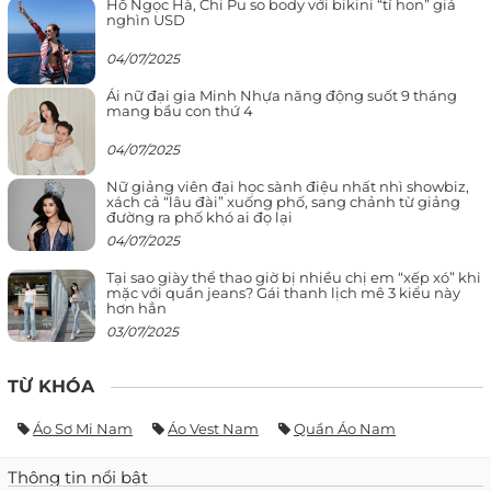
Hồ Ngọc Hà, Chi Pu so body với bikini “tí hon” giá
nghìn USD
04/07/2025
Ái nữ đại gia Minh Nhựa năng động suốt 9 tháng
mang bầu con thứ 4
04/07/2025
Nữ giảng viên đại học sành điệu nhất nhì showbiz,
xách cả “lâu đài” xuống phố, sang chảnh từ giảng
đường ra phố khó ai đọ lại
04/07/2025
Tại sao giày thể thao giờ bị nhiều chị em “xếp xó” khi
mặc với quần jeans? Gái thanh lịch mê 3 kiểu này
hơn hẳn
03/07/2025
TỪ KHÓA
Áo Sơ Mi Nam
Áo Vest Nam
Quần Áo Nam
Thông tin nổi bật