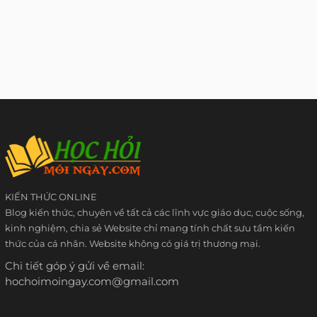
KIẾN THỨC ONLINE
Blog kiến thức, chuyên về tất cả các lĩnh vực giáo dục, cuộc sống,
kinh nghiệm, chia sẻ Website chỉ mang tính chất sưu tầm kiến
thức của cá nhân. Website không có giá trị thương mại.
Chi tiết góp ý gửi về email:
hochoimoingay.com@gmail.com