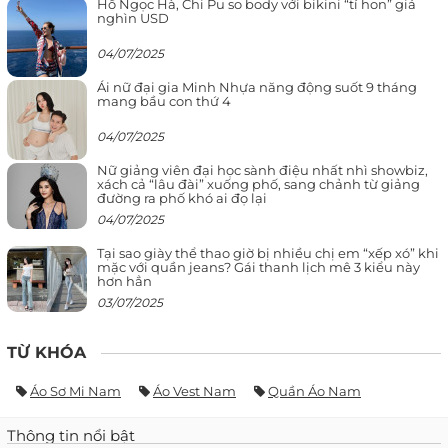
Hồ Ngọc Hà, Chi Pu so body với bikini “tí hon” giá
nghìn USD
04/07/2025
Ái nữ đại gia Minh Nhựa năng động suốt 9 tháng
mang bầu con thứ 4
04/07/2025
Nữ giảng viên đại học sành điệu nhất nhì showbiz,
xách cả “lâu đài” xuống phố, sang chảnh từ giảng
đường ra phố khó ai đọ lại
04/07/2025
Tại sao giày thể thao giờ bị nhiều chị em “xếp xó” khi
mặc với quần jeans? Gái thanh lịch mê 3 kiểu này
hơn hẳn
03/07/2025
TỪ KHÓA
Áo Sơ Mi Nam
Áo Vest Nam
Quần Áo Nam
Thông tin nổi bật