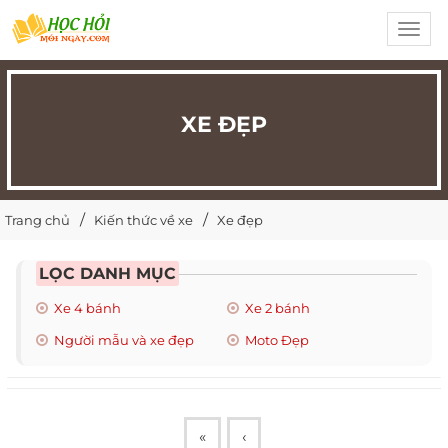
Toggl
navig
XE ĐẸP
Trang chủ
Kiến thức về xe
Xe đẹp
LỌC DANH MỤC
Xe 4 bánh
Xe 2 bánh
Người mẫu và xe đẹp
Moto Đẹp
«
‹