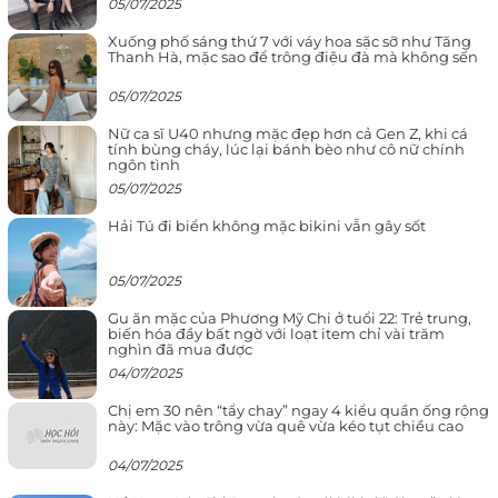
05/07/2025
Xuống phố sáng thứ 7 với váy hoa sặc sỡ như Tăng
Thanh Hà, mặc sao để trông điệu đà mà không sến
05/07/2025
Nữ ca sĩ U40 nhưng mặc đẹp hơn cả Gen Z, khi cá
tính bùng cháy, lúc lại bánh bèo như cô nữ chính
ngôn tình
05/07/2025
Hải Tú đi biển không mặc bikini vẫn gây sốt
05/07/2025
Gu ăn mặc của Phương Mỹ Chi ở tuổi 22: Trẻ trung,
biến hóa đầy bất ngờ với loạt item chỉ vài trăm
nghìn đã mua được
04/07/2025
Chị em 30 nên “tẩy chay” ngay 4 kiểu quần ống rộng
này: Mặc vào trông vừa quê vừa kéo tụt chiều cao
04/07/2025