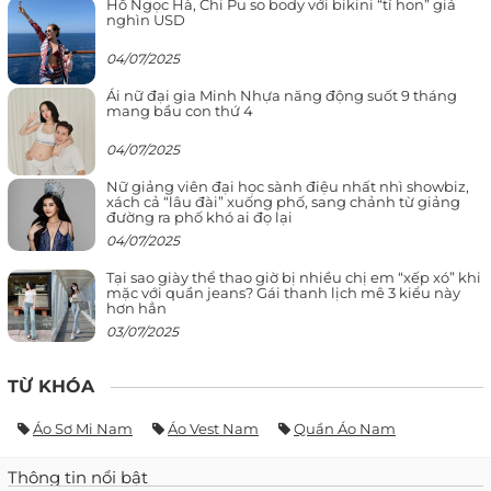
Hồ Ngọc Hà, Chi Pu so body với bikini “tí hon” giá
nghìn USD
04/07/2025
Ái nữ đại gia Minh Nhựa năng động suốt 9 tháng
mang bầu con thứ 4
04/07/2025
Nữ giảng viên đại học sành điệu nhất nhì showbiz,
xách cả “lâu đài” xuống phố, sang chảnh từ giảng
đường ra phố khó ai đọ lại
04/07/2025
Tại sao giày thể thao giờ bị nhiều chị em “xếp xó” khi
mặc với quần jeans? Gái thanh lịch mê 3 kiểu này
hơn hẳn
03/07/2025
TỪ KHÓA
Áo Sơ Mi Nam
Áo Vest Nam
Quần Áo Nam
Thông tin nổi bật