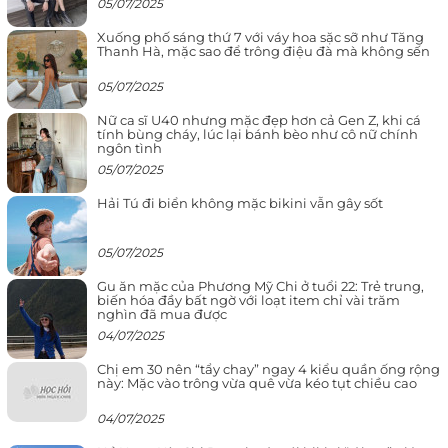
05/07/2025
Xuống phố sáng thứ 7 với váy hoa sặc sỡ như Tăng
Thanh Hà, mặc sao để trông điệu đà mà không sến
05/07/2025
Nữ ca sĩ U40 nhưng mặc đẹp hơn cả Gen Z, khi cá
tính bùng cháy, lúc lại bánh bèo như cô nữ chính
ngôn tình
05/07/2025
Hải Tú đi biển không mặc bikini vẫn gây sốt
05/07/2025
Gu ăn mặc của Phương Mỹ Chi ở tuổi 22: Trẻ trung,
biến hóa đầy bất ngờ với loạt item chỉ vài trăm
nghìn đã mua được
04/07/2025
Chị em 30 nên “tẩy chay” ngay 4 kiểu quần ống rộng
này: Mặc vào trông vừa quê vừa kéo tụt chiều cao
04/07/2025