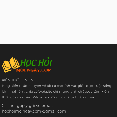
KIẾN THỨC ONLINE
Blog kiến thức, chuyên về tất cả các lĩnh vực giáo dục, cuộc sống,
kinh nghiệm, chia sẻ Website chỉ mang tính chất sưu tầm kiến
thức của cá nhân. Website không có giá trị thương mại.
Chi tiết góp ý gửi về email:
hochoimoingay.com@gmail.com