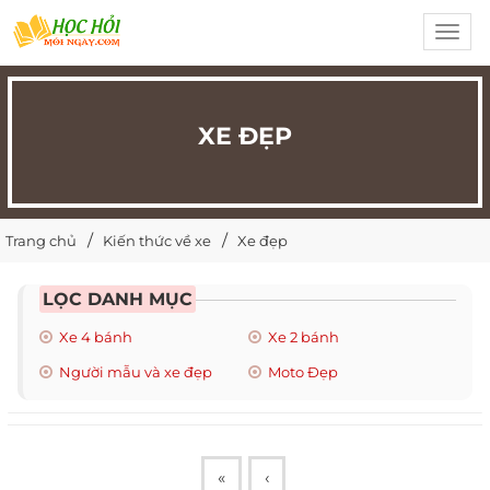
Toggl
navig
XE ĐẸP
Trang chủ
Kiến thức về xe
Xe đẹp
LỌC DANH MỤC
Xe 4 bánh
Xe 2 bánh
Người mẫu và xe đẹp
Moto Đẹp
«
‹