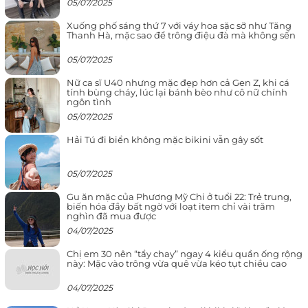
05/07/2025
Xuống phố sáng thứ 7 với váy hoa sặc sỡ như Tăng
Thanh Hà, mặc sao để trông điệu đà mà không sến
05/07/2025
Nữ ca sĩ U40 nhưng mặc đẹp hơn cả Gen Z, khi cá
tính bùng cháy, lúc lại bánh bèo như cô nữ chính
ngôn tình
05/07/2025
Hải Tú đi biển không mặc bikini vẫn gây sốt
05/07/2025
Gu ăn mặc của Phương Mỹ Chi ở tuổi 22: Trẻ trung,
biến hóa đầy bất ngờ với loạt item chỉ vài trăm
nghìn đã mua được
04/07/2025
Chị em 30 nên “tẩy chay” ngay 4 kiểu quần ống rộng
này: Mặc vào trông vừa quê vừa kéo tụt chiều cao
04/07/2025