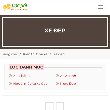
Toggl
navig
XE ĐẸP
Trang chủ
Kiến thức về xe
Xe đẹp
LỌC DANH MỤC
Xe 4 bánh
Xe 2 bánh
Người mẫu và xe đẹp
Moto Đẹp
«
‹