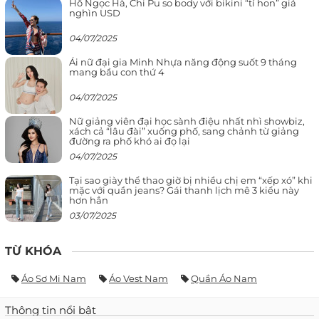
Hồ Ngọc Hà, Chi Pu so body với bikini “tí hon” giá
nghìn USD
04/07/2025
Ái nữ đại gia Minh Nhựa năng động suốt 9 tháng
mang bầu con thứ 4
04/07/2025
Nữ giảng viên đại học sành điệu nhất nhì showbiz,
xách cả “lâu đài” xuống phố, sang chảnh từ giảng
đường ra phố khó ai đọ lại
04/07/2025
Tại sao giày thể thao giờ bị nhiều chị em “xếp xó” khi
mặc với quần jeans? Gái thanh lịch mê 3 kiểu này
hơn hẳn
03/07/2025
TỪ KHÓA
Áo Sơ Mi Nam
Áo Vest Nam
Quần Áo Nam
Thông tin nổi bật