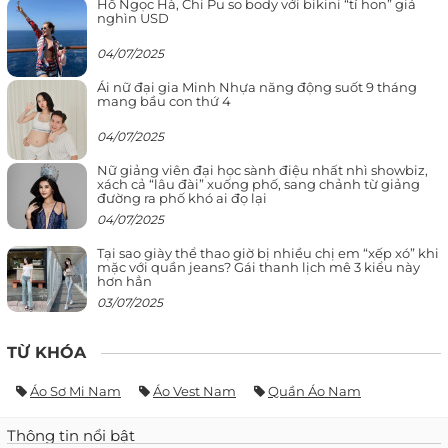
Hồ Ngọc Hà, Chi Pu so body với bikini “tí hon” giá
nghìn USD
04/07/2025
Ái nữ đại gia Minh Nhựa năng động suốt 9 tháng
mang bầu con thứ 4
04/07/2025
Nữ giảng viên đại học sành điệu nhất nhì showbiz,
xách cả “lâu đài” xuống phố, sang chảnh từ giảng
đường ra phố khó ai đọ lại
04/07/2025
Tại sao giày thể thao giờ bị nhiều chị em “xếp xó” khi
mặc với quần jeans? Gái thanh lịch mê 3 kiểu này
hơn hẳn
03/07/2025
TỪ KHÓA
Áo Sơ Mi Nam
Áo Vest Nam
Quần Áo Nam
Thông tin nổi bật