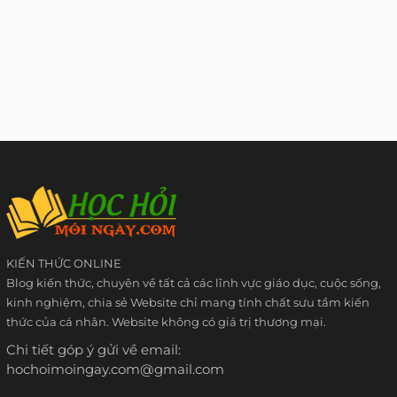
KIẾN THỨC ONLINE
Blog kiến thức, chuyên về tất cả các lĩnh vực giáo dục, cuộc sống,
kinh nghiệm, chia sẻ Website chỉ mang tính chất sưu tầm kiến
thức của cá nhân. Website không có giá trị thương mại.
Chi tiết góp ý gửi về email:
hochoimoingay.com@gmail.com