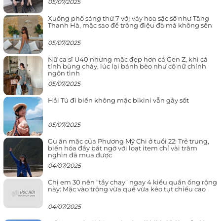
05/07/2025
Xuống phố sáng thứ 7 với váy hoa sặc sỡ như Tăng
Thanh Hà, mặc sao để trông điệu đà mà không sến
05/07/2025
Nữ ca sĩ U40 nhưng mặc đẹp hơn cả Gen Z, khi cá
tính bùng cháy, lúc lại bánh bèo như cô nữ chính
ngôn tình
05/07/2025
Hải Tú đi biển không mặc bikini vẫn gây sốt
05/07/2025
Gu ăn mặc của Phương Mỹ Chi ở tuổi 22: Trẻ trung,
biến hóa đầy bất ngờ với loạt item chỉ vài trăm
nghìn đã mua được
04/07/2025
Chị em 30 nên “tẩy chay” ngay 4 kiểu quần ống rộng
này: Mặc vào trông vừa quê vừa kéo tụt chiều cao
04/07/2025