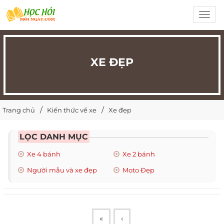
Toggl
navig
XE ĐẸP
Trang chủ
Kiến thức về xe
Xe đẹp
LỌC DANH MỤC
Xe 4 bánh
Xe 2 bánh
Người mẫu và xe đẹp
Moto Đẹp
«
‹