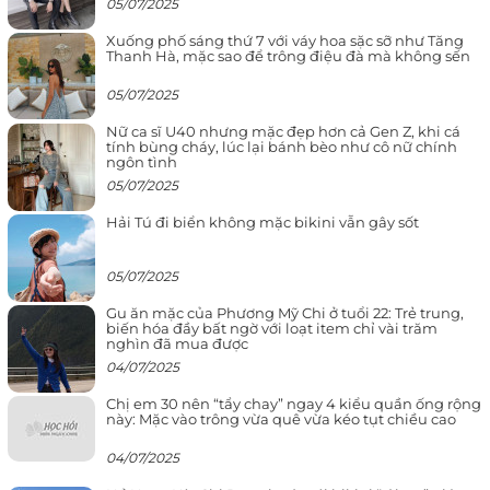
05/07/2025
Xuống phố sáng thứ 7 với váy hoa sặc sỡ như Tăng
Thanh Hà, mặc sao để trông điệu đà mà không sến
05/07/2025
Nữ ca sĩ U40 nhưng mặc đẹp hơn cả Gen Z, khi cá
tính bùng cháy, lúc lại bánh bèo như cô nữ chính
ngôn tình
05/07/2025
Hải Tú đi biển không mặc bikini vẫn gây sốt
05/07/2025
Gu ăn mặc của Phương Mỹ Chi ở tuổi 22: Trẻ trung,
biến hóa đầy bất ngờ với loạt item chỉ vài trăm
nghìn đã mua được
04/07/2025
Chị em 30 nên “tẩy chay” ngay 4 kiểu quần ống rộng
này: Mặc vào trông vừa quê vừa kéo tụt chiều cao
04/07/2025