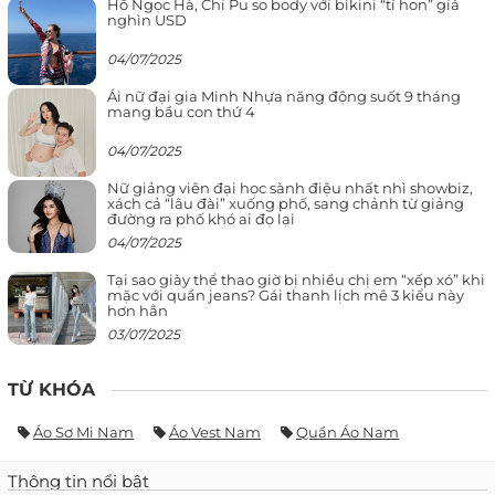
Hồ Ngọc Hà, Chi Pu so body với bikini “tí hon” giá
nghìn USD
04/07/2025
Ái nữ đại gia Minh Nhựa năng động suốt 9 tháng
mang bầu con thứ 4
04/07/2025
Nữ giảng viên đại học sành điệu nhất nhì showbiz,
xách cả “lâu đài” xuống phố, sang chảnh từ giảng
đường ra phố khó ai đọ lại
04/07/2025
Tại sao giày thể thao giờ bị nhiều chị em “xếp xó” khi
mặc với quần jeans? Gái thanh lịch mê 3 kiểu này
hơn hẳn
03/07/2025
TỪ KHÓA
Áo Sơ Mi Nam
Áo Vest Nam
Quần Áo Nam
Thông tin nổi bật