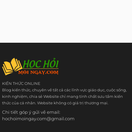
KIẾN THỨC ONLINE
Blog kiến thức, chuyên về tất cả các lĩnh vực giáo dục, cuộc sống,
kinh nghiệm, chia sẻ Website chỉ mang tính chất sưu tầm kiến
thức của cá nhân. Website không có giá trị thương mại.
Chi tiết góp ý gửi về email:
hochoimoingay.com@gmail.com