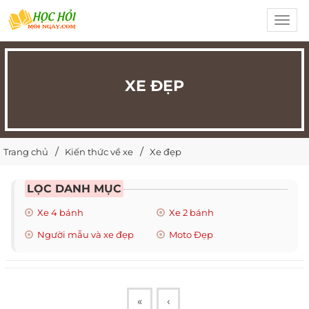
Toggl
navig
XE ĐẸP
Trang chủ
Kiến thức về xe
Xe đẹp
LỌC DANH MỤC
Xe 4 bánh
Xe 2 bánh
Người mẫu và xe đẹp
Moto Đẹp
«
‹