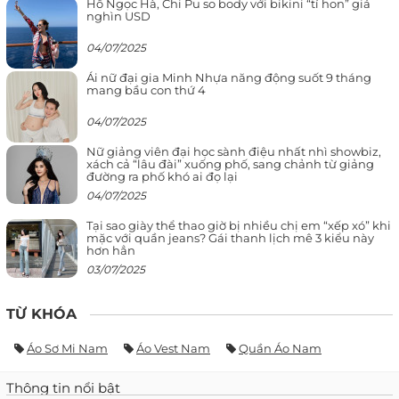
Hồ Ngọc Hà, Chi Pu so body với bikini “tí hon” giá
nghìn USD
04/07/2025
Ái nữ đại gia Minh Nhựa năng động suốt 9 tháng
mang bầu con thứ 4
04/07/2025
Nữ giảng viên đại học sành điệu nhất nhì showbiz,
xách cả “lâu đài” xuống phố, sang chảnh từ giảng
đường ra phố khó ai đọ lại
04/07/2025
Tại sao giày thể thao giờ bị nhiều chị em “xếp xó” khi
mặc với quần jeans? Gái thanh lịch mê 3 kiểu này
hơn hẳn
03/07/2025
TỪ KHÓA
Áo Sơ Mi Nam
Áo Vest Nam
Quần Áo Nam
Thông tin nổi bật