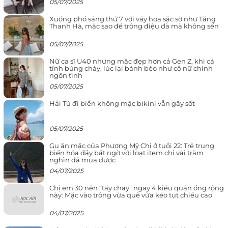
05/07/2025
Xuống phố sáng thứ 7 với váy hoa sặc sỡ như Tăng
Thanh Hà, mặc sao để trông điệu đà mà không sến
05/07/2025
Nữ ca sĩ U40 nhưng mặc đẹp hơn cả Gen Z, khi cá
tính bùng cháy, lúc lại bánh bèo như cô nữ chính
ngôn tình
05/07/2025
Hải Tú đi biển không mặc bikini vẫn gây sốt
05/07/2025
Gu ăn mặc của Phương Mỹ Chi ở tuổi 22: Trẻ trung,
biến hóa đầy bất ngờ với loạt item chỉ vài trăm
nghìn đã mua được
04/07/2025
Chị em 30 nên “tẩy chay” ngay 4 kiểu quần ống rộng
này: Mặc vào trông vừa quê vừa kéo tụt chiều cao
04/07/2025