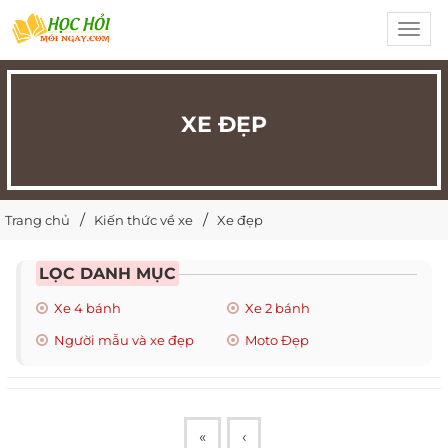
Toggl
navig
XE ĐẸP
Trang chủ
Kiến thức về xe
Xe đẹp
LỌC DANH MỤC
Xe 4 bánh
Xe 2 bánh
Người mẫu và xe đẹp
Moto Đẹp
«
‹