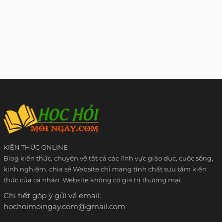
KIẾN THỨC ONLINE
Blog kiến thức, chuyên về tất cả các lĩnh vực giáo dục, cuộc sống,
kinh nghiệm, chia sẻ Website chỉ mang tính chất sưu tầm kiến
thức của cá nhân. Website không có giá trị thương mại.
Chi tiết góp ý gửi về email:
hochoimoingay.com@gmail.com