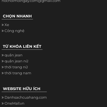
hochoimoingay.com@gmail.com
CHỌN NHANH
Xe
Công nghệ
TỪ KHÓA LIÊN KẾT
quần jean
quần jean nữ
thời trang nữ
thời trang nam
WEBSITE HỮU ÍCH
Danhsachcuahang.com
OneMall.vn