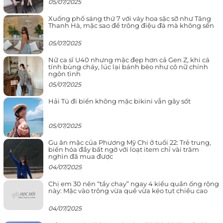
05/07/2025
Xuống phố sáng thứ 7 với váy hoa sặc sỡ như Tăng
Thanh Hà, mặc sao để trông điệu đà mà không sến
05/07/2025
Nữ ca sĩ U40 nhưng mặc đẹp hơn cả Gen Z, khi cá
tính bùng cháy, lúc lại bánh bèo như cô nữ chính
ngôn tình
05/07/2025
Hải Tú đi biển không mặc bikini vẫn gây sốt
05/07/2025
Gu ăn mặc của Phương Mỹ Chi ở tuổi 22: Trẻ trung,
biến hóa đầy bất ngờ với loạt item chỉ vài trăm
nghìn đã mua được
04/07/2025
Chị em 30 nên “tẩy chay” ngay 4 kiểu quần ống rộng
này: Mặc vào trông vừa quê vừa kéo tụt chiều cao
04/07/2025