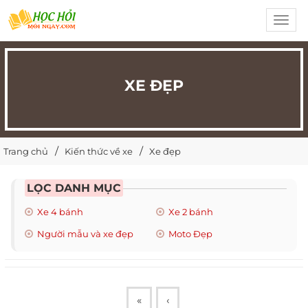
Toggl
navig
XE ĐẸP
Trang chủ
Kiến thức về xe
Xe đẹp
LỌC DANH MỤC
Xe 4 bánh
Xe 2 bánh
Người mẫu và xe đẹp
Moto Đẹp
«
‹