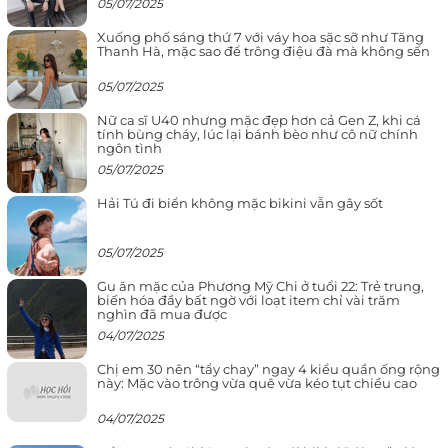
05/07/2025
Xuống phố sáng thứ 7 với váy hoa sặc sỡ như Tăng
Thanh Hà, mặc sao để trông điệu đà mà không sến
05/07/2025
Nữ ca sĩ U40 nhưng mặc đẹp hơn cả Gen Z, khi cá
tính bùng cháy, lúc lại bánh bèo như cô nữ chính
ngôn tình
05/07/2025
Hải Tú đi biển không mặc bikini vẫn gây sốt
05/07/2025
Gu ăn mặc của Phương Mỹ Chi ở tuổi 22: Trẻ trung,
biến hóa đầy bất ngờ với loạt item chỉ vài trăm
nghìn đã mua được
04/07/2025
Chị em 30 nên “tẩy chay” ngay 4 kiểu quần ống rộng
này: Mặc vào trông vừa quê vừa kéo tụt chiều cao
04/07/2025