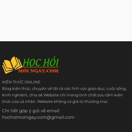
KIẾN THỨC ONLINE
Blog kiến thức, chuyên về tất cả các lĩnh vực giáo dục, cuộc sống,
kinh nghiệm, chia sẻ Website chỉ mang tính chất sưu tầm kiến
thức của cá nhân. Website không có giá trị thương mại.
Chi tiết góp ý gửi về email:
hochoimoingay.com@gmail.com