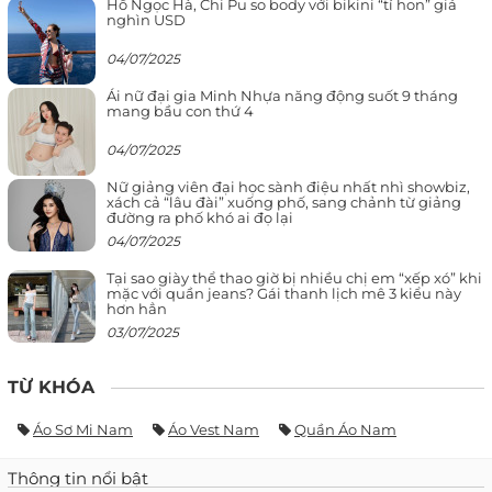
Hồ Ngọc Hà, Chi Pu so body với bikini “tí hon” giá
nghìn USD
04/07/2025
Ái nữ đại gia Minh Nhựa năng động suốt 9 tháng
mang bầu con thứ 4
04/07/2025
Nữ giảng viên đại học sành điệu nhất nhì showbiz,
xách cả “lâu đài” xuống phố, sang chảnh từ giảng
đường ra phố khó ai đọ lại
04/07/2025
Tại sao giày thể thao giờ bị nhiều chị em “xếp xó” khi
mặc với quần jeans? Gái thanh lịch mê 3 kiểu này
hơn hẳn
03/07/2025
TỪ KHÓA
Áo Sơ Mi Nam
Áo Vest Nam
Quần Áo Nam
Thông tin nổi bật