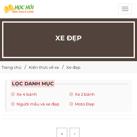
Toggl
navig
XE ĐẸP
Trang chủ
Kiến thức về xe
Xe đẹp
LỌC DANH MỤC
Xe 4 bánh
Xe 2 bánh
Người mẫu và xe đẹp
Moto Đẹp
«
‹