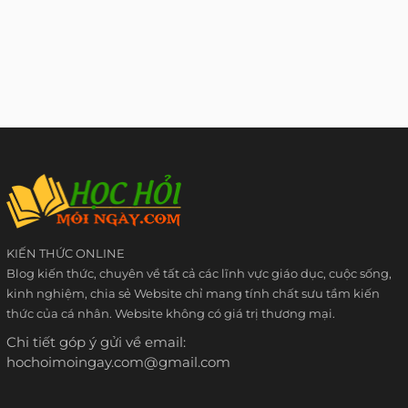
KIẾN THỨC ONLINE
Blog kiến thức, chuyên về tất cả các lĩnh vực giáo dục, cuộc sống,
kinh nghiệm, chia sẻ Website chỉ mang tính chất sưu tầm kiến
thức của cá nhân. Website không có giá trị thương mại.
Chi tiết góp ý gửi về email:
hochoimoingay.com@gmail.com