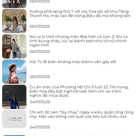
05/07/2025
Xuống phố sáng thứ 7 với váy hoa sặc sỡ như Tăng
Thanh Hà, mặc sao để trông điệu đà mà không sến
05/07/2025
Nữ ca sĩ U40 nhưng mặc đẹp hơn cả Gen Z, khi cá
tính bùng cháy, lúc lại bánh bèo như cô nữ chính
ngôn tình
05/07/2025
Hải Tú đi biển không mặc bikini vẫn gây sốt
05/07/2025
Gu ăn mặc của Phương Mỹ Chi ở tuổi 22: Trẻ trung,
biến hóa đầy bất ngờ với loạt item chỉ vài trăm
nghìn đã mua được
04/07/2025
Chị em 30 nên “tẩy chay” ngay 4 kiểu quần ống rộng
này: Mặc vào trông vừa quê vừa kéo tụt chiều cao
04/07/2025