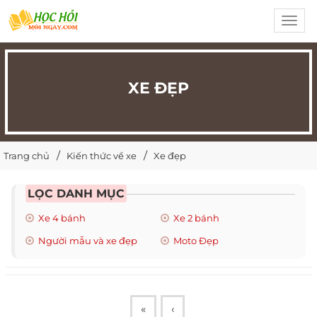
Toggl
navig
XE ĐẸP
Trang chủ
Kiến thức về xe
Xe đẹp
LỌC DANH MỤC
Xe 4 bánh
Xe 2 bánh
Người mẫu và xe đẹp
Moto Đẹp
«
‹