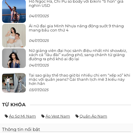
Hồ Ngọc Hà, Chi Pu so body với bikini “tí hon” giá
nghìn USD
04/07/2025
Ái nữ đại gia Minh Nhựa năng động suốt 9 tháng
mang bầu con thứ 4
04/07/2025
Nữ giảng viên đại học sành điệu nhất nhì showbiz,
xách cả “lâu đài” xuống phố, sang chảnh từ giảng
đường ra phố khó ai đọ lại
04/07/2025
Tại sao giày thể thao giờ bị nhiều chị em “xếp xó” khi
mặc với quần jeans? Gái thanh lịch mê 3 kiểu này
hơn hẳn
03/07/2025
TỪ KHÓA
Áo Sơ Mi Nam
Áo Vest Nam
Quần Áo Nam
Thông tin nổi bật