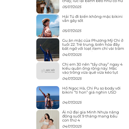
cháy, lúc lại bánh bèo như cô nữ
chính ngôn tình
05/07/2025
Hải Tú đi biển không mặc bikini
vẫn gây sốt
05/07/2025
Gu ăn mặc của Phương Mỹ Chi ở
tuổi 22: Trẻ trung, biến hóa đầy
bất ngờ với loạt item chỉ vài trăm
nghìn đã mua được
04/07/2025
Chị em 30 nên “tẩy chay” ngay 4
kiểu quần ống rộng này: Mặc
vào trông vừa quê vừa kéo tụt
chiều cao
04/07/2025
Hồ Ngọc Hà, Chi Pu so body với
bikini “tí hon” giá nghìn USD
04/07/2025
Ái nữ đại gia Minh Nhựa năng
động suốt 9 tháng mang bầu
con thứ 4
04/07/2025