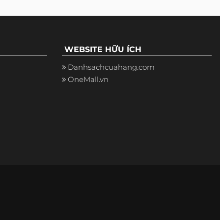
WEBSITE HỮU ÍCH
Danhsachcuahang.com
OneMall.vn