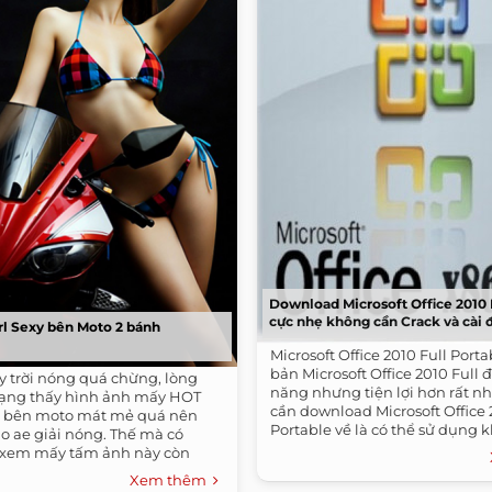
Download Microsoft Office 2010 
cực nhẹ không cần Crack và cài 
rl Sexy bên Moto 2 bánh
Microsoft Office 2010 Full Port
bản Microsoft Office 2010 Full 
 trời nóng quá chừng, lòng
năng nhưng tiện lợi hơn rất nh
ạng thấy hình ảnh mấy HOT
cần download Microsoft Office 
vải bên moto mát mẻ quá nên
Portable về là có thể sử dụng k
o ae giải nóng. Thế mà có
à xem mấy tấm ảnh này còn
Xem thêm