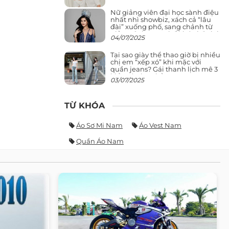
Nữ giảng viên đại học sành điệu
nhất nhì showbiz, xách cả “lâu
đài” xuống phố, sang chảnh từ
giảng đường ra phố khó ai đọ lại
04/07/2025
Tại sao giày thể thao giờ bị nhiều
chị em “xếp xó” khi mặc với
quần jeans? Gái thanh lịch mê 3
kiểu này hơn hẳn
03/07/2025
TỪ KHÓA
Áo Sơ Mi Nam
Áo Vest Nam
Quần Áo Nam