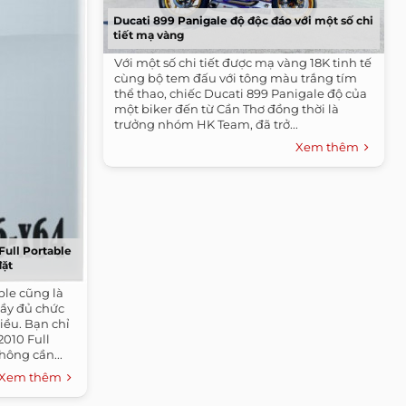
Ducati 899 Panigale độ độc đáo với một số chi
tiết mạ vàng
Với một số chi tiết được mạ vàng 18K tinh tế
cùng bộ tem đấu với tông màu trắng tím
thể thao, chiếc Ducati 899 Panigale độ của
một biker đến từ Cần Thơ đồng thời là
trưởng nhóm HK Team, đã trở...
Xem thêm
Full Portable
đặt
able cũng là
đầy đủ chức
iều. Bạn chỉ
2010 Full
hông cần...
Xem thêm