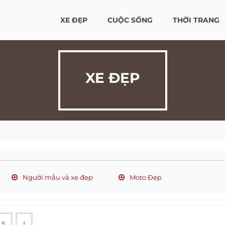
XE ĐẸP
CUỘC SỐNG
THỜI TRANG
XE ĐẸP
Người mẫu và xe đẹp
Moto Đẹp
«
‹