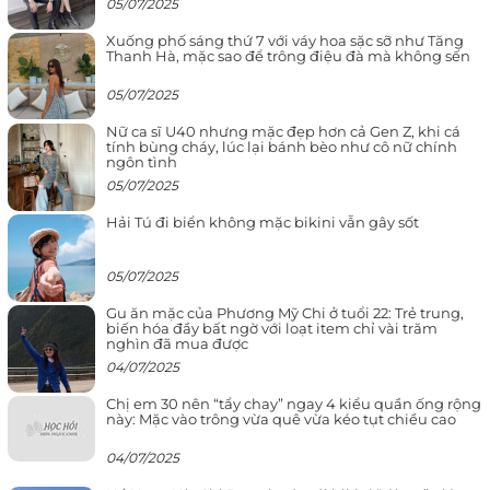
05/07/2025
Xuống phố sáng thứ 7 với váy hoa sặc sỡ như Tăng
Thanh Hà, mặc sao để trông điệu đà mà không sến
05/07/2025
Nữ ca sĩ U40 nhưng mặc đẹp hơn cả Gen Z, khi cá
tính bùng cháy, lúc lại bánh bèo như cô nữ chính
ngôn tình
05/07/2025
Hải Tú đi biển không mặc bikini vẫn gây sốt
05/07/2025
Gu ăn mặc của Phương Mỹ Chi ở tuổi 22: Trẻ trung,
biến hóa đầy bất ngờ với loạt item chỉ vài trăm
nghìn đã mua được
04/07/2025
Chị em 30 nên “tẩy chay” ngay 4 kiểu quần ống rộng
này: Mặc vào trông vừa quê vừa kéo tụt chiều cao
04/07/2025