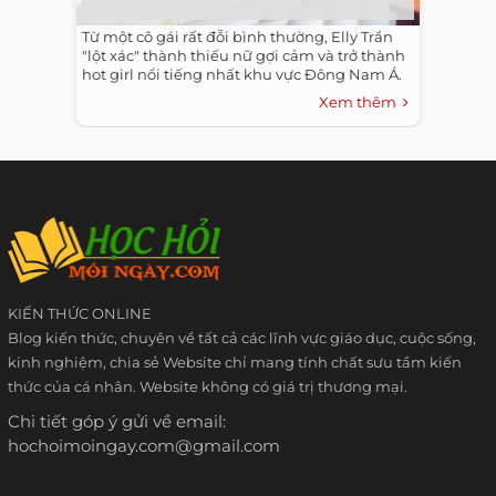
Từ một cô gái rất đỗi bình thường, Elly Trần
"lột xác" thành thiếu nữ gợi cảm và trở thành
hot girl nổi tiếng nhất khu vực Đông Nam Á.
Xem thêm
KIẾN THỨC ONLINE
Blog kiến thức, chuyên về tất cả các lĩnh vực giáo dục, cuộc sống,
kinh nghiệm, chia sẻ Website chỉ mang tính chất sưu tầm kiến
thức của cá nhân. Website không có giá trị thương mại.
Chi tiết góp ý gửi về email:
hochoimoingay.com@gmail.com