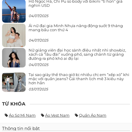
Hồ Ngọc Hà, Chi Pu so body với bikini “tí hon” giá
nghìn USD
04/07/2025
Ái nữ đại gia Minh Nhựa năng động suốt 9 tháng
mang bầu con thứ 4
04/07/2025
Nữ giảng viên đại học sành điệu nhất nhì showbiz,
xách cả “lâu đài” xuống phố, sang chảnh từ giảng
đường ra phố khó ai đọ lại
04/07/2025
Tại sao giày thể thao giờ bị nhiều chị em “xếp xó” khi
mặc với quần jeans? Gái thanh lịch mê 3 kiểu này
hơn hẳn
03/07/2025
TỪ KHÓA
Áo Sơ Mi Nam
Áo Vest Nam
Quần Áo Nam
Thông tin nổi bật