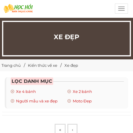
Toggl
navig
XE ĐẸP
Trang chủ
Kiến thức về xe
Xe đẹp
LỌC DANH MỤC
Xe 4 bánh
Xe 2 bánh
Người mẫu và xe đẹp
Moto Đẹp
«
‹