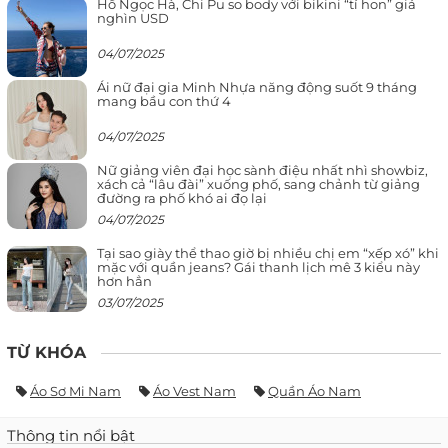
Hồ Ngọc Hà, Chi Pu so body với bikini “tí hon” giá
nghìn USD
04/07/2025
Ái nữ đại gia Minh Nhựa năng động suốt 9 tháng
mang bầu con thứ 4
04/07/2025
Nữ giảng viên đại học sành điệu nhất nhì showbiz,
xách cả “lâu đài” xuống phố, sang chảnh từ giảng
đường ra phố khó ai đọ lại
04/07/2025
Tại sao giày thể thao giờ bị nhiều chị em “xếp xó” khi
mặc với quần jeans? Gái thanh lịch mê 3 kiểu này
hơn hẳn
03/07/2025
TỪ KHÓA
Áo Sơ Mi Nam
Áo Vest Nam
Quần Áo Nam
Thông tin nổi bật