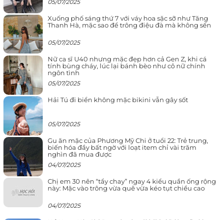
05/07/2025
Xuống phố sáng thứ 7 với váy hoa sặc sỡ như Tăng
Thanh Hà, mặc sao để trông điệu đà mà không sến
05/07/2025
Nữ ca sĩ U40 nhưng mặc đẹp hơn cả Gen Z, khi cá
tính bùng cháy, lúc lại bánh bèo như cô nữ chính
ngôn tình
05/07/2025
Hải Tú đi biển không mặc bikini vẫn gây sốt
05/07/2025
Gu ăn mặc của Phương Mỹ Chi ở tuổi 22: Trẻ trung,
biến hóa đầy bất ngờ với loạt item chỉ vài trăm
nghìn đã mua được
04/07/2025
Chị em 30 nên “tẩy chay” ngay 4 kiểu quần ống rộng
này: Mặc vào trông vừa quê vừa kéo tụt chiều cao
04/07/2025