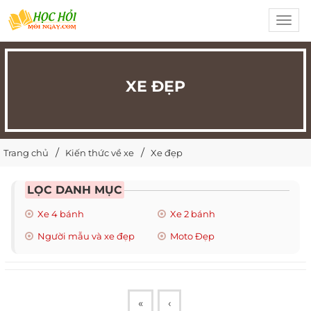
Toggl
navig
XE ĐẸP
Trang chủ
Kiến thức về xe
Xe đẹp
LỌC DANH MỤC
Xe 4 bánh
Xe 2 bánh
Người mẫu và xe đẹp
Moto Đẹp
«
‹