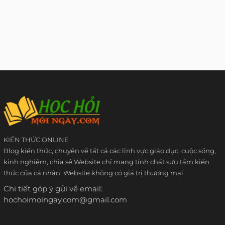
KIẾN THỨC ONLINE
Blog kiến thức, chuyên về tất cả các lĩnh vực giáo dục, cuộc sống,
kinh nghiệm, chia sẻ Website chỉ mang tính chất sưu tầm kiến
thức của cá nhân. Website không có giá trị thương mại.
Chi tiết góp ý gửi về email:
hochoimoingay.com@gmail.com