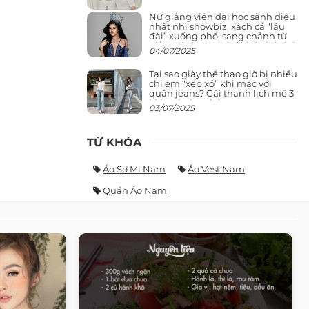
Nữ giảng viên đại học sành điệu
nhất nhì showbiz, xách cả “lâu
đài” xuống phố, sang chảnh từ
giảng đường ra phố khó ai đọ lại
04/07/2025
Tại sao giày thể thao giờ bị nhiều
chị em “xếp xó” khi mặc với
quần jeans? Gái thanh lịch mê 3
kiểu này hơn hẳn
03/07/2025
TỪ KHÓA
Áo Sơ Mi Nam
Áo Vest Nam
Quần Áo Nam