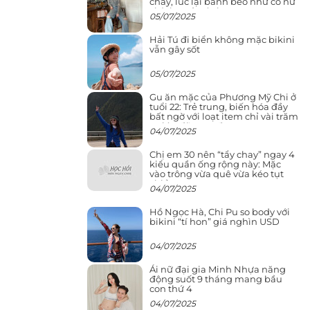
cháy, lúc lại bánh bèo như cô nữ
chính ngôn tình
05/07/2025
Hải Tú đi biển không mặc bikini
vẫn gây sốt
05/07/2025
Gu ăn mặc của Phương Mỹ Chi ở
tuổi 22: Trẻ trung, biến hóa đầy
bất ngờ với loạt item chỉ vài trăm
nghìn đã mua được
04/07/2025
Chị em 30 nên “tẩy chay” ngay 4
kiểu quần ống rộng này: Mặc
vào trông vừa quê vừa kéo tụt
chiều cao
04/07/2025
Hồ Ngọc Hà, Chi Pu so body với
bikini “tí hon” giá nghìn USD
04/07/2025
Ái nữ đại gia Minh Nhựa năng
động suốt 9 tháng mang bầu
con thứ 4
04/07/2025