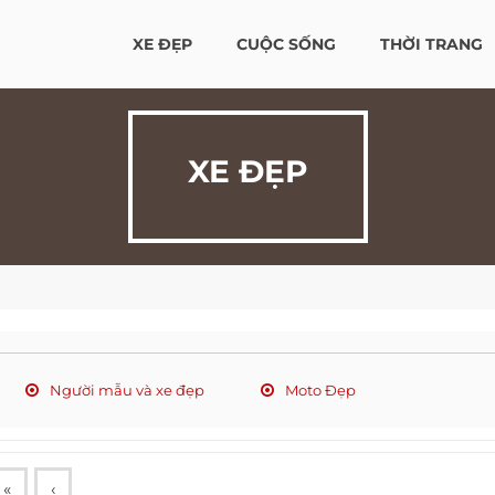
XE ĐẸP
CUỘC SỐNG
THỜI TRANG
XE ĐẸP
Người mẫu và xe đẹp
Moto Đẹp
«
‹