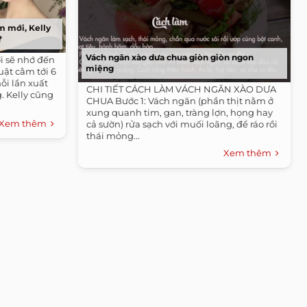
m mới, Kelly
?
Vách ngăn xào dưa chua giòn giòn ngon
i sẽ nhớ đến
miệng
ật cằm tới 6
ỗi lần xuất
CHI TIẾT CÁCH LÀM VÁCH NGĂN XÀO DƯA
. Kelly cũng
CHUA Bước 1: Vách ngăn (phần thịt nằm ở
xung quanh tim, gan, tràng lợn, họng hay
Xem thêm
cả sườn) rửa sạch với muối loãng, để ráo rồi
thái mỏng...
Xem thêm