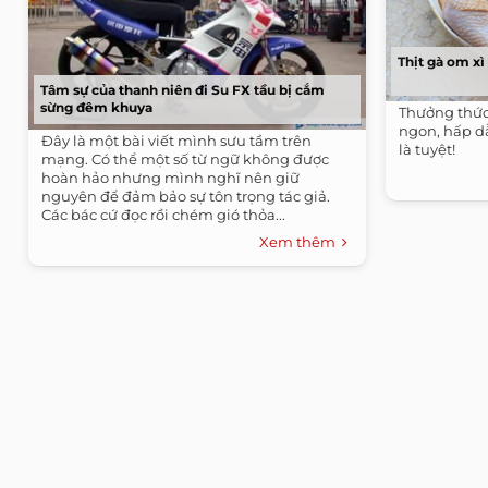
Thịt gà om x
Tâm sự của thanh niên đi Su FX tầu bị cắm
sừng đêm khuya
Thưởng thức
ngon, hấp d
Đây là một bài viết mình sưu tầm trên
là tuyệt!
mạng. Có thể một số từ ngữ không được
hoàn hảo nhưng mình nghĩ nên giữ
nguyên để đảm bảo sự tôn trọng tác giả.
Các bác cứ đọc rồi chém gió thỏa...
Xem thêm