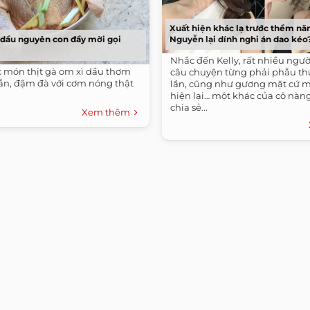
Xuất hiện khác lạ trước thềm nă
ì dầu nguyên con đầy mời gọi
Nguyễn lại dính nghi án dao kéo
Nhắc đến Kelly, rất nhiều ngườ
 món thịt gà om xì dầu thơm
câu chuyện từng phải phẫu thu
ẫn, đậm đà với cơm nóng thật
lần, cũng như gương mặt cứ m
hiện lại… một khác của cô nàng
chia sẻ...
Xem thêm