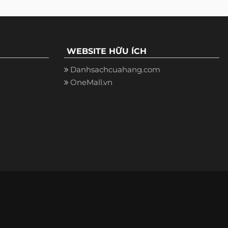
WEBSITE HỮU ÍCH
Danhsachcuahang.com
OneMall.vn