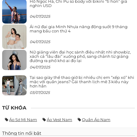
Hồ Ngọc Hà, Chi Pu so body với bikini “tí hon” giá
nghìn USD
04/07/2025
Ái nữ đại gia Minh Nhựa năng động suốt 9 tháng
mang bầu con thứ 4
04/07/2025
Nữ giảng viên đại học sành điệu nhất nhì showbiz,
xách cả “lâu đài” xuống phố, sang chảnh từ giảng
đường ra phố khó ai đọ lại
04/07/2025
Tại sao giày thể thao giờ bị nhiều chị em “xếp xó” khi
mặc với quần jeans? Gái thanh lịch mê 3 kiểu này
hơn hẳn
03/07/2025
TỪ KHÓA
Áo Sơ Mi Nam
Áo Vest Nam
Quần Áo Nam
Thông tin nổi bật