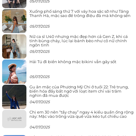
05/07/2025
Xuống phố sáng thứ 7 với váy hoa sặc sỡ như Tăng
Thanh Hà, mặc sao để trông điệu đà mà không sến
05/07/2025
Nữ ca sĩ U40 nhưng mặc đẹp hơn cả Gen Z, khi cá
tính bùng cháy, lúc lại bánh bèo như cô nữ chính
ngôn tình
05/07/2025
Hải Tú đi biển không mặc bikini vẫn gây sốt
05/07/2025
Gu ăn mặc của Phương Mỹ Chi ở tuổi 22: Trẻ trung,
biến hóa đầy bất ngờ với loạt item chỉ vài trăm
nghìn đã mua được
04/07/2025
Chị em 30 nên “tẩy chay” ngay 4 kiểu quần ống rộng
này: Mặc vào trông vừa quê vừa kéo tụt chiều cao
04/07/2025