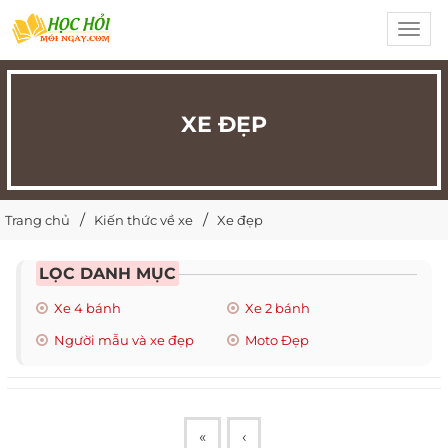
Toggl
navig
XE ĐẸP
Trang chủ
Kiến thức về xe
Xe đẹp
LỌC DANH MỤC
Xe 4 bánh
Xe 2 bánh
Người mẫu và xe đẹp
Moto Đẹp
«
‹