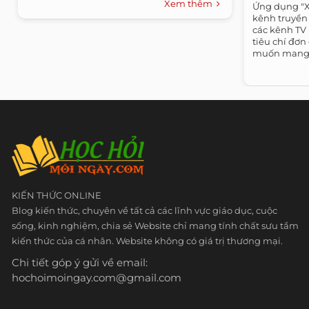
Xem thêm
Ứng dụng "
kênh truyền 
các kênh TV 
tiêu chí đơn
muốn mang 
thuần...
KIẾN THỨC ONLINE
Blog kiến thức, chuyên về tất cả các lĩnh vực giáo dục, cuộc
sống, kinh nghiệm, chia sẻ Website chỉ mang tính chất sưu tầm
kiến thức của cá nhân. Website không có giá trị thương mại.
Chi tiết góp ý gửi về email:
hochoimoingay.com@gmail.com