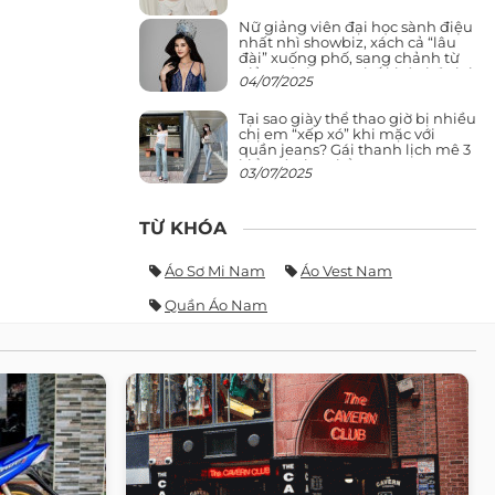
Nữ giảng viên đại học sành điệu
nhất nhì showbiz, xách cả “lâu
đài” xuống phố, sang chảnh từ
giảng đường ra phố khó ai đọ lại
04/07/2025
Tại sao giày thể thao giờ bị nhiều
chị em “xếp xó” khi mặc với
quần jeans? Gái thanh lịch mê 3
kiểu này hơn hẳn
03/07/2025
TỪ KHÓA
Áo Sơ Mi Nam
Áo Vest Nam
Quần Áo Nam