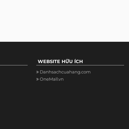
WEBSITE HỮU ÍCH
Danhsachcuahang.com
OneMall.vn