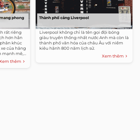
g mang phong
Thành phố cảng Liverpool
 rất riêng
Liverpool không chỉ là tên gọi đội bóng
ách hơn hẳn
giàu truyền thống nhất nước Anh mà còn là
g phân khúc
thành phố văn hóa của châu Âu với niềm
g xe của hãng
kiêu hãnh 800 năm lịch sử.
 mạnh mẽ,...
Xem thêm
Xem thêm