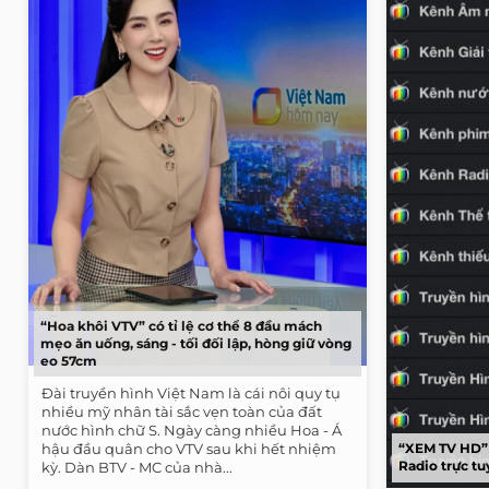
“Hoa khôi VTV” có tỉ lệ cơ thể 8 đầu mách
mẹo ăn uống, sáng - tối đối lập, hòng giữ vòng
eo 57cm
Đài truyền hình Việt Nam là cái nôi quy tụ
nhiều mỹ nhân tài sắc vẹn toàn của đất
nước hình chữ S. Ngày càng nhiều Hoa - Á
hậu đầu quân cho VTV sau khi hết nhiệm
“XEM TV HD”
Radio trực t
kỳ. Dàn BTV - MC của nhà...