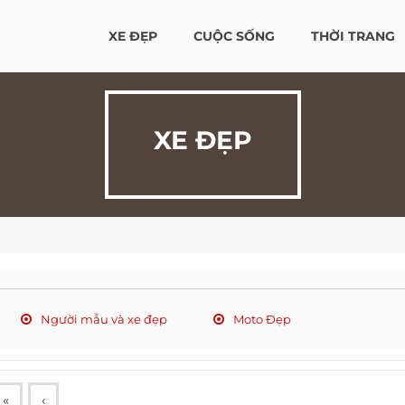
XE ĐẸP
CUỘC SỐNG
THỜI TRANG
XE ĐẸP
Người mẫu và xe đẹp
Moto Đẹp
«
‹