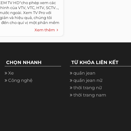
XEM TV HD"cho phép xem các
hình của VTV, VTC, HTV, SCTV…,
nước ngoài. Xem TV Pro với
 giản và hiệu quả, chúng tôi
đến cho quí vị một phần mềm
Xem thêm
CHỌN NHANH
TỪ KHÓA LIÊN KẾT
Xe
quần jean
Công nghệ
quần jean nữ
thời trang nữ
thời trang nam