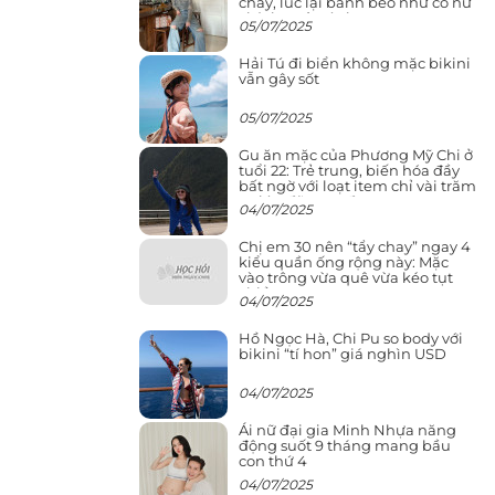
cháy, lúc lại bánh bèo như cô nữ
chính ngôn tình
05/07/2025
Hải Tú đi biển không mặc bikini
vẫn gây sốt
05/07/2025
Gu ăn mặc của Phương Mỹ Chi ở
tuổi 22: Trẻ trung, biến hóa đầy
bất ngờ với loạt item chỉ vài trăm
nghìn đã mua được
04/07/2025
Chị em 30 nên “tẩy chay” ngay 4
kiểu quần ống rộng này: Mặc
vào trông vừa quê vừa kéo tụt
chiều cao
04/07/2025
Hồ Ngọc Hà, Chi Pu so body với
bikini “tí hon” giá nghìn USD
04/07/2025
Ái nữ đại gia Minh Nhựa năng
động suốt 9 tháng mang bầu
con thứ 4
04/07/2025