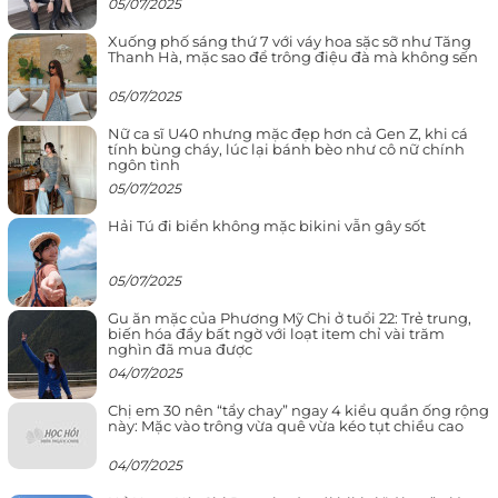
05/07/2025
Xuống phố sáng thứ 7 với váy hoa sặc sỡ như Tăng
Thanh Hà, mặc sao để trông điệu đà mà không sến
05/07/2025
Nữ ca sĩ U40 nhưng mặc đẹp hơn cả Gen Z, khi cá
tính bùng cháy, lúc lại bánh bèo như cô nữ chính
ngôn tình
05/07/2025
Hải Tú đi biển không mặc bikini vẫn gây sốt
05/07/2025
Gu ăn mặc của Phương Mỹ Chi ở tuổi 22: Trẻ trung,
biến hóa đầy bất ngờ với loạt item chỉ vài trăm
nghìn đã mua được
04/07/2025
Chị em 30 nên “tẩy chay” ngay 4 kiểu quần ống rộng
này: Mặc vào trông vừa quê vừa kéo tụt chiều cao
04/07/2025