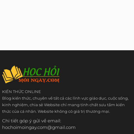
KIẾN THỨC ONLINE
Blog kiến thức, chuyên về tất cả các lĩnh vực giáo dục, cuộc sống,
kinh nghiệm, chia sẻ Website chỉ mang tính chất sưu tầm kiến
thức của cá nhân. Website không có giá trị thương mại.
Chi tiết góp ý gửi về email:
hochoimoingay.com@gmail.com