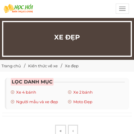
Toggl
navig
XE ĐẸP
Trang chủ
Kiến thức về xe
Xe đẹp
LỌC DANH MỤC
Xe 4 bánh
Xe 2 bánh
Người mẫu và xe đẹp
Moto Đẹp
«
‹