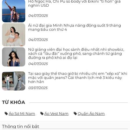
Hồ Ngọc Hà, Chi Pu so body với bikini “tí hon” giá
nghìn USD
04/07/2025
Ái nữ đại gia Minh Nhựa năng động suốt 9 tháng
mang bầu con thứ 4
04/07/2025
Nữ giảng viên đại học sành điệu nhất nhì showbiz,
xách cả “lâu đài” xuống phố, sang chảnh từ giảng
đường ra phố khó ai đọ lại
04/07/2025
Tại sao giày thể thao giờ bị nhiều chị em “xếp xó” khi
mặc với quần jeans? Gái thanh lịch mê 3 kiểu này
hơn hẳn
03/07/2025
TỪ KHÓA
Áo Sơ Mi Nam
Áo Vest Nam
Quần Áo Nam
Thông tin nổi bật