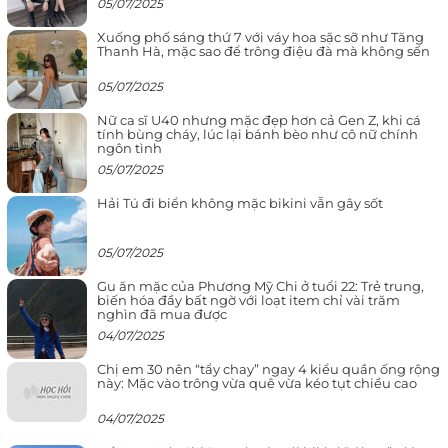
05/07/2025
Xuống phố sáng thứ 7 với váy hoa sặc sỡ như Tăng
Thanh Hà, mặc sao để trông điệu đà mà không sến
05/07/2025
Nữ ca sĩ U40 nhưng mặc đẹp hơn cả Gen Z, khi cá
tính bùng cháy, lúc lại bánh bèo như cô nữ chính
ngôn tình
05/07/2025
Hải Tú đi biển không mặc bikini vẫn gây sốt
05/07/2025
Gu ăn mặc của Phương Mỹ Chi ở tuổi 22: Trẻ trung,
biến hóa đầy bất ngờ với loạt item chỉ vài trăm
nghìn đã mua được
04/07/2025
Chị em 30 nên “tẩy chay” ngay 4 kiểu quần ống rộng
này: Mặc vào trông vừa quê vừa kéo tụt chiều cao
04/07/2025