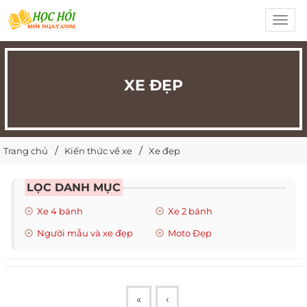
Toggl
navig
XE ĐẸP
Trang chủ
Kiến thức về xe
Xe đẹp
LỌC DANH MỤC
Xe 4 bánh
Xe 2 bánh
Người mẫu và xe đẹp
Moto Đẹp
«
‹