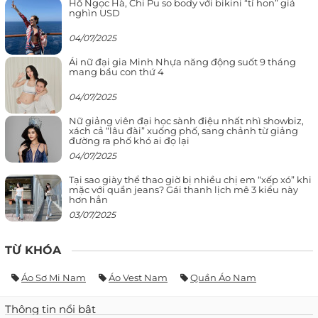
Hồ Ngọc Hà, Chi Pu so body với bikini “tí hon” giá
nghìn USD
04/07/2025
Ái nữ đại gia Minh Nhựa năng động suốt 9 tháng
mang bầu con thứ 4
04/07/2025
Nữ giảng viên đại học sành điệu nhất nhì showbiz,
xách cả “lâu đài” xuống phố, sang chảnh từ giảng
đường ra phố khó ai đọ lại
04/07/2025
Tại sao giày thể thao giờ bị nhiều chị em “xếp xó” khi
mặc với quần jeans? Gái thanh lịch mê 3 kiểu này
hơn hẳn
03/07/2025
TỪ KHÓA
Áo Sơ Mi Nam
Áo Vest Nam
Quần Áo Nam
Thông tin nổi bật