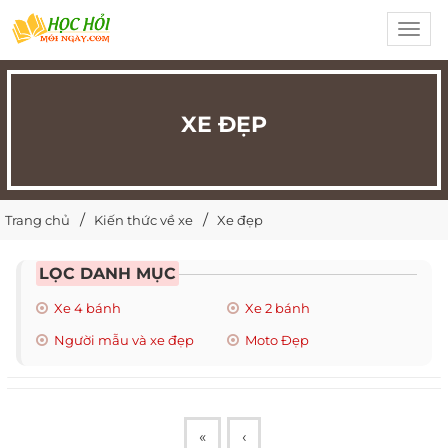
Toggl
navig
XE ĐẸP
Trang chủ
Kiến thức về xe
Xe đẹp
LỌC DANH MỤC
Xe 4 bánh
Xe 2 bánh
Người mẫu và xe đẹp
Moto Đẹp
«
‹