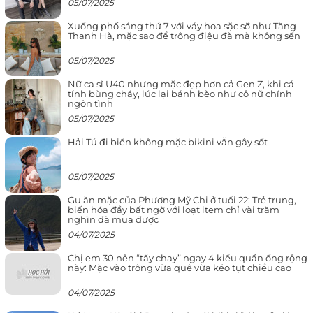
05/07/2025
Xuống phố sáng thứ 7 với váy hoa sặc sỡ như Tăng
Thanh Hà, mặc sao để trông điệu đà mà không sến
05/07/2025
Nữ ca sĩ U40 nhưng mặc đẹp hơn cả Gen Z, khi cá
tính bùng cháy, lúc lại bánh bèo như cô nữ chính
ngôn tình
05/07/2025
Hải Tú đi biển không mặc bikini vẫn gây sốt
05/07/2025
Gu ăn mặc của Phương Mỹ Chi ở tuổi 22: Trẻ trung,
biến hóa đầy bất ngờ với loạt item chỉ vài trăm
nghìn đã mua được
04/07/2025
Chị em 30 nên “tẩy chay” ngay 4 kiểu quần ống rộng
này: Mặc vào trông vừa quê vừa kéo tụt chiều cao
04/07/2025