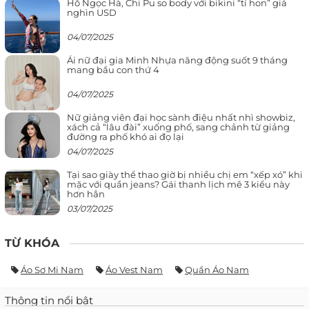
Hồ Ngọc Hà, Chi Pu so body với bikini “tí hon” giá
nghìn USD
04/07/2025
Ái nữ đại gia Minh Nhựa năng động suốt 9 tháng
mang bầu con thứ 4
04/07/2025
Nữ giảng viên đại học sành điệu nhất nhì showbiz,
xách cả “lâu đài” xuống phố, sang chảnh từ giảng
đường ra phố khó ai đọ lại
04/07/2025
Tại sao giày thể thao giờ bị nhiều chị em “xếp xó” khi
mặc với quần jeans? Gái thanh lịch mê 3 kiểu này
hơn hẳn
03/07/2025
TỪ KHÓA
Áo Sơ Mi Nam
Áo Vest Nam
Quần Áo Nam
Thông tin nổi bật