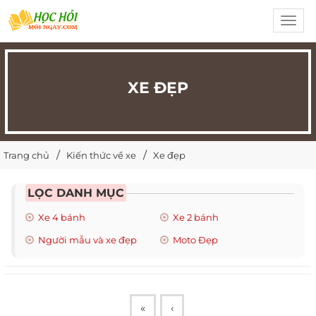
Toggl
navig
XE ĐẸP
Trang chủ
Kiến thức về xe
Xe đẹp
LỌC DANH MỤC
Xe 4 bánh
Xe 2 bánh
Người mẫu và xe đẹp
Moto Đẹp
«
‹