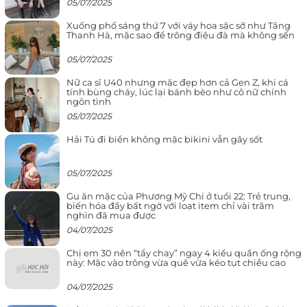
05/07/2025
Xuống phố sáng thứ 7 với váy hoa sặc sỡ như Tăng
Thanh Hà, mặc sao để trông điệu đà mà không sến
05/07/2025
Nữ ca sĩ U40 nhưng mặc đẹp hơn cả Gen Z, khi cá
tính bùng cháy, lúc lại bánh bèo như cô nữ chính
ngôn tình
05/07/2025
Hải Tú đi biển không mặc bikini vẫn gây sốt
05/07/2025
Gu ăn mặc của Phương Mỹ Chi ở tuổi 22: Trẻ trung,
biến hóa đầy bất ngờ với loạt item chỉ vài trăm
nghìn đã mua được
04/07/2025
Chị em 30 nên “tẩy chay” ngay 4 kiểu quần ống rộng
này: Mặc vào trông vừa quê vừa kéo tụt chiều cao
04/07/2025