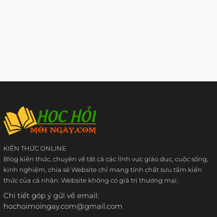
KIẾN THỨC ONLINE
Blog kiến thức, chuyên về tất cả các lĩnh vực giáo dục, cuộc sống,
kinh nghiệm, chia sẻ Website chỉ mang tính chất sưu tầm kiến
thức của cá nhân. Website không có giá trị thương mại.
Chi tiết góp ý gửi về email:
hochoimoingay.com@gmail.com