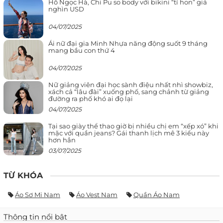
Hồ Ngọc Hà, Chi Pu so body với bikini “tí hon” giá
nghìn USD
04/07/2025
Ái nữ đại gia Minh Nhựa năng động suốt 9 tháng
mang bầu con thứ 4
04/07/2025
Nữ giảng viên đại học sành điệu nhất nhì showbiz,
xách cả “lâu đài” xuống phố, sang chảnh từ giảng
đường ra phố khó ai đọ lại
04/07/2025
Tại sao giày thể thao giờ bị nhiều chị em “xếp xó” khi
mặc với quần jeans? Gái thanh lịch mê 3 kiểu này
hơn hẳn
03/07/2025
TỪ KHÓA
Áo Sơ Mi Nam
Áo Vest Nam
Quần Áo Nam
Thông tin nổi bật