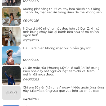
05/07/2025
Xuống phố sáng thứ 7 với váy hoa sặc sỡ như Tăng
Thanh Hà, mặc sao để trông điệu đà mà không sến
05/07/2025
Nữ ca sĩ U40 nhưng mặc đẹp hơn cả Gen Z, khi cá
tính bùng cháy, lúc lại bánh bèo như cô nữ chính
ngôn tình
05/07/2025
Hải Tú đi biển không mặc bikini vẫn gây sốt
05/07/2025
Gu ăn mặc của Phương Mỹ Chi ở tuổi 22: Trẻ trung,
biến hóa đầy bất ngờ với loạt item chỉ vài trăm
nghìn đã mua được
04/07/2025
Chị em 30 nên “tẩy chay” ngay 4 kiểu quần ống rộng
này: Mặc vào trông vừa quê vừa kéo tụt chiều cao
04/07/2025