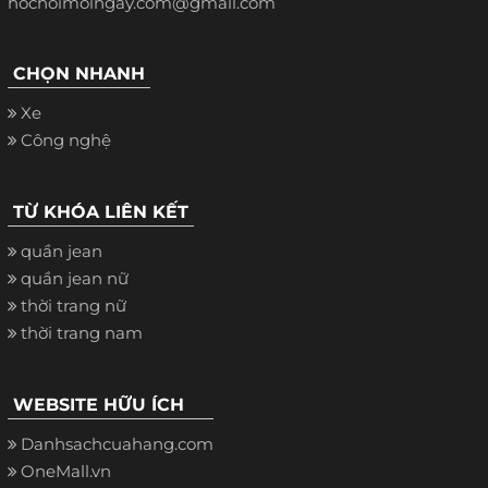
hochoimoingay.com@gmail.com
CHỌN NHANH
Xe
Công nghệ
TỪ KHÓA LIÊN KẾT
quần jean
quần jean nữ
thời trang nữ
thời trang nam
WEBSITE HỮU ÍCH
Danhsachcuahang.com
OneMall.vn