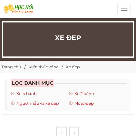
Toggl
navig
XE ĐẸP
Trang chủ
Kiến thức về xe
Xe đẹp
LỌC DANH MỤC
Xe 4 bánh
Xe 2 bánh
Người mẫu và xe đẹp
Moto Đẹp
«
‹