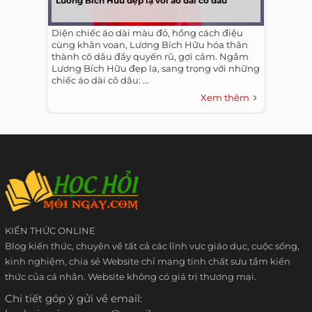
Lương Bích Hữu đẹp lạ với áo dài cô dâu
Diện chiếc áo dài màu đỏ, hồng cách điệu
cùng khăn voan, Lương Bích Hữu hóa thân
thành cô dâu đầy quyến rũ, gợi cảm. Ngắm
Lương Bích Hữu đẹp lạ, sang trọng với những
chiếc áo dài cô dâu: ...
Xem thêm
KIẾN THỨC ONLINE
Blog kiến thức, chuyên về tất cả các lĩnh vực giáo dục, cuộc sống,
kinh nghiệm, chia sẻ Website chỉ mang tính chất sưu tầm kiến
thức của cá nhân. Website không có giá trị thương mại.
Chi tiết góp ý gửi về email: