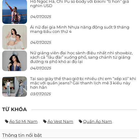
Hồ Ngọc Hà, Chi Pu so body với bikini “tí hon” giá
nghìn USD
04/07/2025
Ái nữ đại gia Minh Nhựa năng động suốt 9 tháng
mang bầu con thứ 4
04/07/2025
Nữ giảng viên đại học sành điệu nhất nhì showbiz,
xách cả “lâu đài” xuống phố, sang chảnh từ giảng
đường ra phố khó ai đọ lại
04/07/2025
Tại sao giày thể thao giờ bị nhiều chị em “xếp xó” khi
mặc với quần jeans? Gái thanh lịch mê 3 kiểu này
hơn hẳn
03/07/2025
TỪ KHÓA
Áo Sơ Mi Nam
Áo Vest Nam
Quần Áo Nam
Thông tin nổi bật