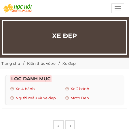
Toggl
navig
XE ĐẸP
Trang chủ
Kiến thức về xe
Xe đẹp
LỌC DANH MỤC
Xe 4 bánh
Xe 2 bánh
Người mẫu và xe đẹp
Moto Đẹp
«
‹