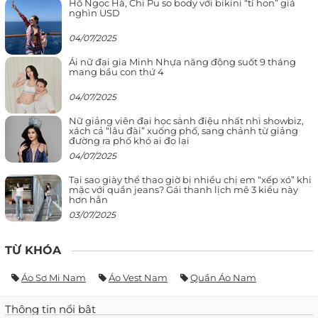
Hồ Ngọc Hà, Chi Pu so body với bikini “tí hon” giá
nghìn USD
04/07/2025
Ái nữ đại gia Minh Nhựa năng động suốt 9 tháng
mang bầu con thứ 4
04/07/2025
Nữ giảng viên đại học sành điệu nhất nhì showbiz,
xách cả “lâu đài” xuống phố, sang chảnh từ giảng
đường ra phố khó ai đọ lại
04/07/2025
Tại sao giày thể thao giờ bị nhiều chị em “xếp xó” khi
mặc với quần jeans? Gái thanh lịch mê 3 kiểu này
hơn hẳn
03/07/2025
TỪ KHÓA
Áo Sơ Mi Nam
Áo Vest Nam
Quần Áo Nam
Thông tin nổi bật