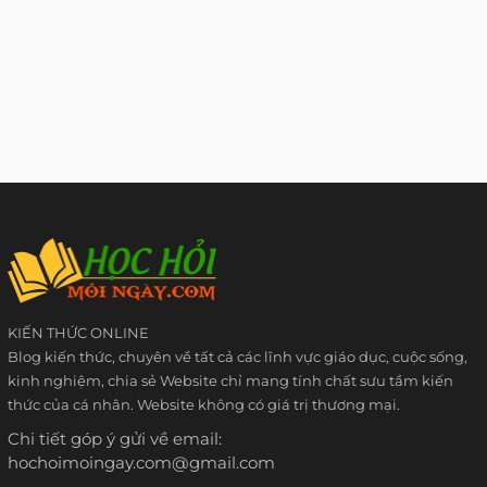
KIẾN THỨC ONLINE
Blog kiến thức, chuyên về tất cả các lĩnh vực giáo dục, cuộc sống,
kinh nghiệm, chia sẻ Website chỉ mang tính chất sưu tầm kiến
thức của cá nhân. Website không có giá trị thương mại.
Chi tiết góp ý gửi về email:
hochoimoingay.com@gmail.com