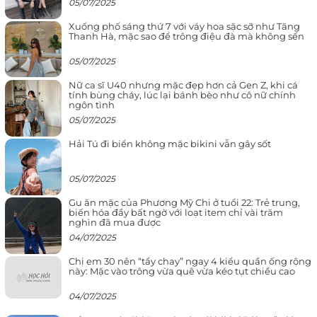
05/07/2025
Xuống phố sáng thứ 7 với váy hoa sặc sỡ như Tăng
Thanh Hà, mặc sao để trông điệu đà mà không sến
05/07/2025
Nữ ca sĩ U40 nhưng mặc đẹp hơn cả Gen Z, khi cá
tính bùng cháy, lúc lại bánh bèo như cô nữ chính
ngôn tình
05/07/2025
Hải Tú đi biển không mặc bikini vẫn gây sốt
05/07/2025
Gu ăn mặc của Phương Mỹ Chi ở tuổi 22: Trẻ trung,
biến hóa đầy bất ngờ với loạt item chỉ vài trăm
nghìn đã mua được
04/07/2025
Chị em 30 nên “tẩy chay” ngay 4 kiểu quần ống rộng
này: Mặc vào trông vừa quê vừa kéo tụt chiều cao
04/07/2025