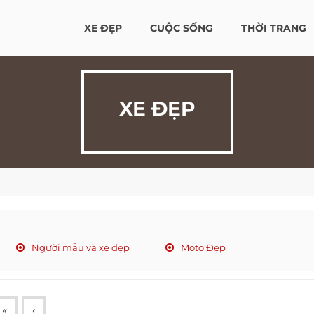
XE ĐẸP
CUỘC SỐNG
THỜI TRANG
XE ĐẸP
Người mẫu và xe đẹp
Moto Đẹp
«
‹