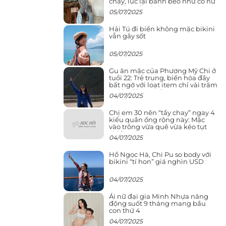
cháy, lúc lại bánh bèo như cô nữ
chính ngôn tình
05/07/2025
Hải Tú đi biển không mặc bikini
vẫn gây sốt
05/07/2025
Gu ăn mặc của Phương Mỹ Chi ở
tuổi 22: Trẻ trung, biến hóa đầy
bất ngờ với loạt item chỉ vài trăm
nghìn đã mua được
04/07/2025
Chị em 30 nên “tẩy chay” ngay 4
kiểu quần ống rộng này: Mặc
vào trông vừa quê vừa kéo tụt
chiều cao
04/07/2025
Hồ Ngọc Hà, Chi Pu so body với
bikini “tí hon” giá nghìn USD
04/07/2025
Ái nữ đại gia Minh Nhựa năng
động suốt 9 tháng mang bầu
con thứ 4
04/07/2025