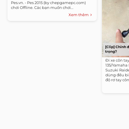
Pes.vn. - Pes 2015 (by chepgamepc.com)
chơi Offline. Các bạn muốn chơi...
Xem thêm
[Clip] Chỉnh 
trọng?
Đi xe côn ta
135/Yamaha E
Suzuki Raide
dùng đều biế
độ rơ tay cô
tới nay...