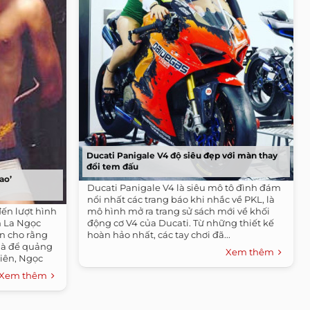
Ducati Panigale V4 độ siêu đẹp với màn thay
đổi tem đấu
ao’
Ducati Panigale V4 là siêu mô tô đình đám
nổi nhất các trang báo khi nhắc về PKL, là
đến lượt hình
mô hình mở ra trang sử sách mới về khối
 La Ngọc
động cơ V4 của Ducati. Từ những thiết kế
ến cho rằng
hoàn hảo nhất, các tay chơi đã...
 là để quảng
Xem thêm
iên, Ngọc
e chỉ để
Xem thêm
i mẫu.