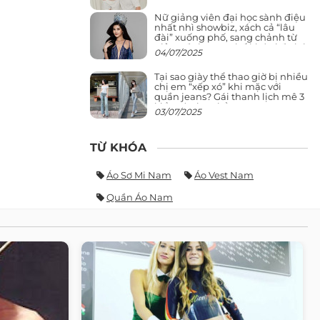
Nữ giảng viên đại học sành điệu
nhất nhì showbiz, xách cả “lâu
đài” xuống phố, sang chảnh từ
giảng đường ra phố khó ai đọ lại
04/07/2025
Tại sao giày thể thao giờ bị nhiều
chị em “xếp xó” khi mặc với
quần jeans? Gái thanh lịch mê 3
kiểu này hơn hẳn
03/07/2025
TỪ KHÓA
Áo Sơ Mi Nam
Áo Vest Nam
Quần Áo Nam