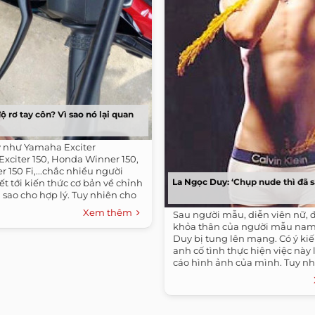
độ rơ tay côn? Vì sao nó lại quan
y như Yamaha Exciter
xciter 150, Honda Winner 150,
r 150 Fi,...chắc nhiều người
La Ngọc Duy: ‘Chụp nude thì đã s
t tới kiến thức cơ bản về chỉnh
n sao cho hợp lý. Tuy nhiên cho
Xem thêm
Sau người mẫu, diễn viên nữ, 
khỏa thân của người mẫu nam
Duy bị tung lên mạng. Có ý ki
anh cố tình thực hiện việc này
cáo hình ảnh của mình. Tuy nh
Duy khẳng định, anh chụp nud
nhìn lại lúc không còn là ngườ