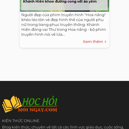
Khánh Hiền khoe đường cong với áo yếm
Người đẹp của phim truyền hình "Hoa nắng"
khéo léo tôn vẻ đẹp hình thể của người phụ
nữ trong trang phục truyền thống. Khánh
Hiền đóng vai Thư trong Hoa nắng - bộ phim
truyền hình nói về lứa...
Xem thêm
KIẾN THỨC ONLINE
Blog kiến thức, chuyên về tất cả các lĩnh vực giáo dục, cuộc sống,