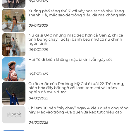
05/07/2025
Xuống phố sáng thứ 7 với váy hoa sặc sỡ như Tăng
Thanh Hà, mặc sao để trông điệu đà mà không sến
05/07/2025
Nữ ca sĩ U40 nhưng mặc đẹp hơn cả Gen Z, khi cá
tính bùng cháy, lúc lại bánh bèo như cô nữ chính
ngôn tình
05/07/2025
Hải Tú đi biển không mặc bikini vẫn gây sốt
05/07/2025
Gu ăn mặc của Phương Mỹ Chi ở tuổi 22: Trẻ trung,
biến hóa đầy bất ngờ với loạt item chỉ vài trăm
nghìn đã mua được
04/07/2025
Chị em 30 nên “tẩy chay” ngay 4 kiểu quần ống rộng
này: Mặc vào trông vừa quê vừa kéo tụt chiều cao
04/07/2025