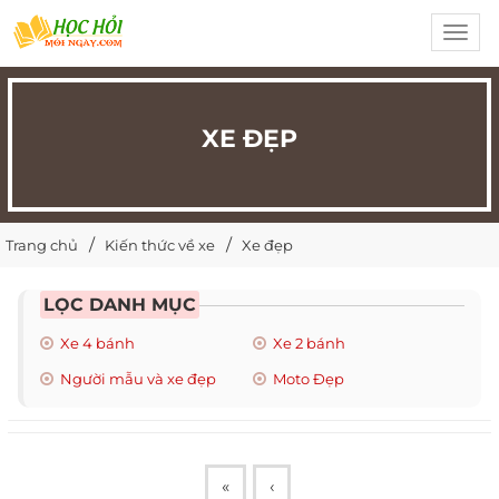
Toggl
navig
XE ĐẸP
Trang chủ
Kiến thức về xe
Xe đẹp
LỌC DANH MỤC
Xe 4 bánh
Xe 2 bánh
Người mẫu và xe đẹp
Moto Đẹp
«
‹