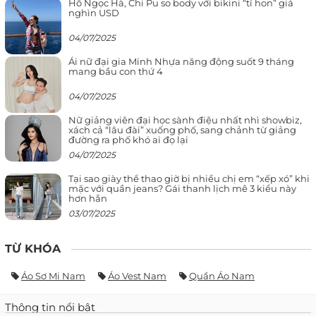
Hồ Ngọc Hà, Chi Pu so body với bikini “tí hon” giá
nghìn USD
04/07/2025
Ái nữ đại gia Minh Nhựa năng động suốt 9 tháng
mang bầu con thứ 4
04/07/2025
Nữ giảng viên đại học sành điệu nhất nhì showbiz,
xách cả “lâu đài” xuống phố, sang chảnh từ giảng
đường ra phố khó ai đọ lại
04/07/2025
Tại sao giày thể thao giờ bị nhiều chị em “xếp xó” khi
mặc với quần jeans? Gái thanh lịch mê 3 kiểu này
hơn hẳn
03/07/2025
TỪ KHÓA
Áo Sơ Mi Nam
Áo Vest Nam
Quần Áo Nam
Thông tin nổi bật