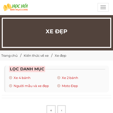
Toggl
navig
XE ĐẸP
Trang chủ
Kiến thức về xe
Xe đẹp
LỌC DANH MỤC
Xe 4 bánh
Xe 2 bánh
Người mẫu và xe đẹp
Moto Đẹp
«
‹