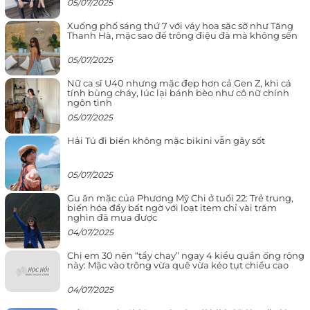
05/07/2025
Xuống phố sáng thứ 7 với váy hoa sặc sỡ như Tăng
Thanh Hà, mặc sao để trông điệu đà mà không sến
05/07/2025
Nữ ca sĩ U40 nhưng mặc đẹp hơn cả Gen Z, khi cá
tính bùng cháy, lúc lại bánh bèo như cô nữ chính
ngôn tình
05/07/2025
Hải Tú đi biển không mặc bikini vẫn gây sốt
05/07/2025
Gu ăn mặc của Phương Mỹ Chi ở tuổi 22: Trẻ trung,
biến hóa đầy bất ngờ với loạt item chỉ vài trăm
nghìn đã mua được
04/07/2025
Chị em 30 nên “tẩy chay” ngay 4 kiểu quần ống rộng
này: Mặc vào trông vừa quê vừa kéo tụt chiều cao
04/07/2025