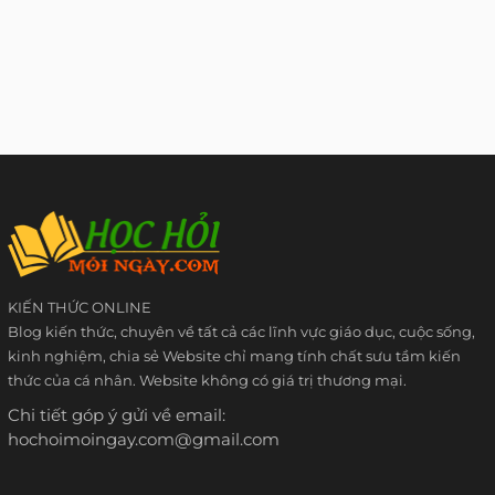
KIẾN THỨC ONLINE
Blog kiến thức, chuyên về tất cả các lĩnh vực giáo dục, cuộc sống,
kinh nghiệm, chia sẻ Website chỉ mang tính chất sưu tầm kiến
thức của cá nhân. Website không có giá trị thương mại.
Chi tiết góp ý gửi về email:
hochoimoingay.com@gmail.com