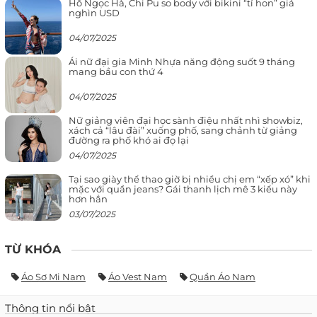
Hồ Ngọc Hà, Chi Pu so body với bikini “tí hon” giá
nghìn USD
04/07/2025
Ái nữ đại gia Minh Nhựa năng động suốt 9 tháng
mang bầu con thứ 4
04/07/2025
Nữ giảng viên đại học sành điệu nhất nhì showbiz,
xách cả “lâu đài” xuống phố, sang chảnh từ giảng
đường ra phố khó ai đọ lại
04/07/2025
Tại sao giày thể thao giờ bị nhiều chị em “xếp xó” khi
mặc với quần jeans? Gái thanh lịch mê 3 kiểu này
hơn hẳn
03/07/2025
TỪ KHÓA
Áo Sơ Mi Nam
Áo Vest Nam
Quần Áo Nam
Thông tin nổi bật