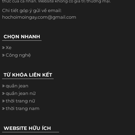
thức của cá nhân. Website không có giá trị thương mại.
Chi tiết góp ý gửi về email:
hochoimoingay.com@gmail.com
CHỌN NHANH
Xe
Công nghệ
TỪ KHÓA LIÊN KẾT
quần jean
quần jean nữ
thời trang nữ
thời trang nam
WEBSITE HỮU ÍCH