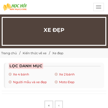
Toggl
navig
XE ĐẸP
Trang chủ
Kiến thức về xe
Xe đẹp
LỌC DANH MỤC
Xe 4 bánh
Xe 2 bánh
Người mẫu và xe đẹp
Moto Đẹp
«
‹