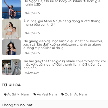
Hồ Ngọc Hà, Chi Pu so body với bikini “tí hon” giá
nghìn USD
04/07/2025
Ái nữ đại gia Minh Nhựa năng động suốt 9 tháng
mang bầu con thứ 4
04/07/2025
Nữ giảng viên đại học sành điệu nhất nhì showbiz,
xách cả “lâu đài” xuống phố, sang chảnh từ giảng
đường ra phố khó ai đọ lại
04/07/2025
Tại sao giày thể thao giờ bị nhiều chị em “xếp xó” khi
mặc với quần jeans? Gái thanh lịch mê 3 kiểu này
hơn hẳn
03/07/2025
TỪ KHÓA
Áo Sơ Mi Nam
Áo Vest Nam
Quần Áo Nam
Thông tin nổi bật