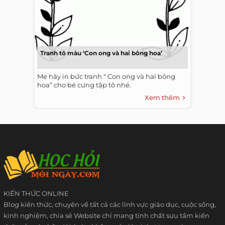
Tranh tô màu ‘Con ong và hai bông hoa’
Mẹ hãy in bức tranh " Con ong và hai bông
hoa” cho bé cưng tập tô nhé.
Xem thêm
KIẾN THỨC ONLINE
Blog kiến thức, chuyên về tất cả các lĩnh vực giáo dục, cuộc sống,
kinh nghiệm, chia sẻ Website chỉ mang tính chất sưu tầm kiến