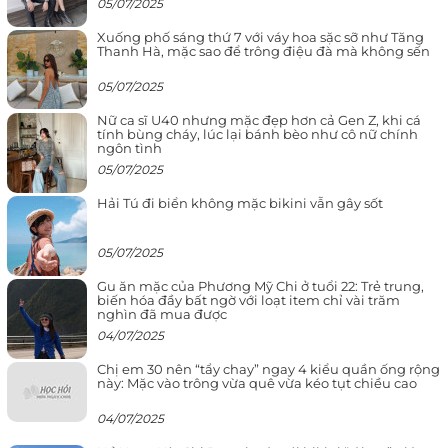
05/07/2025
Xuống phố sáng thứ 7 với váy hoa sặc sỡ như Tăng
Thanh Hà, mặc sao để trông điệu đà mà không sến
05/07/2025
Nữ ca sĩ U40 nhưng mặc đẹp hơn cả Gen Z, khi cá
tính bùng cháy, lúc lại bánh bèo như cô nữ chính
ngôn tình
05/07/2025
Hải Tú đi biển không mặc bikini vẫn gây sốt
05/07/2025
Gu ăn mặc của Phương Mỹ Chi ở tuổi 22: Trẻ trung,
biến hóa đầy bất ngờ với loạt item chỉ vài trăm
nghìn đã mua được
04/07/2025
Chị em 30 nên “tẩy chay” ngay 4 kiểu quần ống rộng
này: Mặc vào trông vừa quê vừa kéo tụt chiều cao
04/07/2025