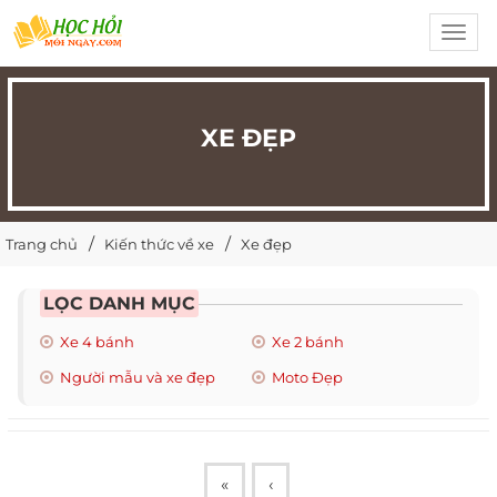
Toggl
navig
XE ĐẸP
Trang chủ
Kiến thức về xe
Xe đẹp
LỌC DANH MỤC
Xe 4 bánh
Xe 2 bánh
Người mẫu và xe đẹp
Moto Đẹp
«
‹