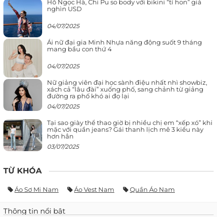
Hồ Ngọc Hà, Chi Pu so body với bikini “tí hon” giá
nghìn USD
04/07/2025
Ái nữ đại gia Minh Nhựa năng động suốt 9 tháng
mang bầu con thứ 4
04/07/2025
Nữ giảng viên đại học sành điệu nhất nhì showbiz,
xách cả “lâu đài” xuống phố, sang chảnh từ giảng
đường ra phố khó ai đọ lại
04/07/2025
Tại sao giày thể thao giờ bị nhiều chị em “xếp xó” khi
mặc với quần jeans? Gái thanh lịch mê 3 kiểu này
hơn hẳn
03/07/2025
TỪ KHÓA
Áo Sơ Mi Nam
Áo Vest Nam
Quần Áo Nam
Thông tin nổi bật