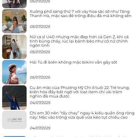
05/07/2025
Xuống phố sáng thứ 7 với váy hoa sặc sỡ như Tăng
Thanh Hà, mặc sao để trông điệu đà mà không sến
05/07/2025
Nữ ca sĩ U40 nhưng mặc đẹp hơn cả Gen Z, khi cá
tính bùng cháy, lúc lại bánh bèo như cô nữ chính
ngôn tình
05/07/2025
Hải Tú đi biển không mặc bikini vẫn gây sốt
05/07/2025
Gu ăn mặc của Phương Mỹ Chi ở tuổi 22: Trẻ trung,
biến hóa đầy bất ngờ với loạt item chỉ vài trăm
nghìn đã mua được
04/07/2025
Chị em 30 nên “tẩy chay” ngay 4 kiểu quần ống rộng
này: Mặc vào trông vừa quê vừa kéo tụt chiều cao
04/07/2025