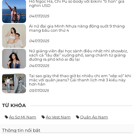
Hồ Ngọc Hà, Chi Pu so body với bikini “tí hon” giá
nghìn USD
04/07/2025
Ái nữ đại gia Minh Nhựa năng động suốt 9 tháng
mang bầu con thứ 4
04/07/2025
Nữ giảng viên đại học sành điệu nhất nhì showbiz,
xách cả “lâu đài” xuống phố, sang chảnh từ giảng
đường ra phố khó ai đọ lại
04/07/2025
Tại sao giày thể thao giờ bị nhiều chị em “xếp xó” khi
mặc với quần jeans? Gái thanh lịch mê 3 kiểu này
hơn hẳn
03/07/2025
TỪ KHÓA
Áo Sơ Mi Nam
Áo Vest Nam
Quần Áo Nam
Thông tin nổi bật