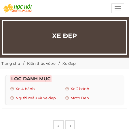
Toggl
navig
XE ĐẸP
Trang chủ
Kiến thức về xe
Xe đẹp
LỌC DANH MỤC
Xe 4 bánh
Xe 2 bánh
Người mẫu và xe đẹp
Moto Đẹp
«
‹