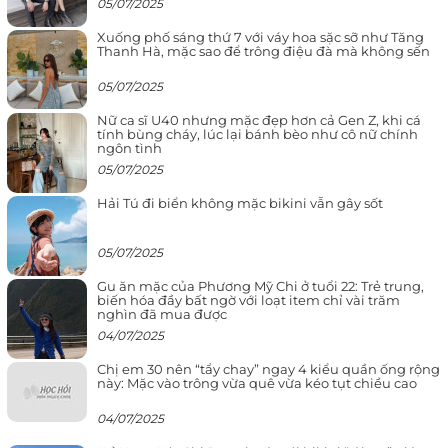
05/07/2025
Xuống phố sáng thứ 7 với váy hoa sặc sỡ như Tăng
Thanh Hà, mặc sao để trông điệu đà mà không sến
05/07/2025
Nữ ca sĩ U40 nhưng mặc đẹp hơn cả Gen Z, khi cá
tính bùng cháy, lúc lại bánh bèo như cô nữ chính
ngôn tình
05/07/2025
Hải Tú đi biển không mặc bikini vẫn gây sốt
05/07/2025
Gu ăn mặc của Phương Mỹ Chi ở tuổi 22: Trẻ trung,
biến hóa đầy bất ngờ với loạt item chỉ vài trăm
nghìn đã mua được
04/07/2025
Chị em 30 nên “tẩy chay” ngay 4 kiểu quần ống rộng
này: Mặc vào trông vừa quê vừa kéo tụt chiều cao
04/07/2025