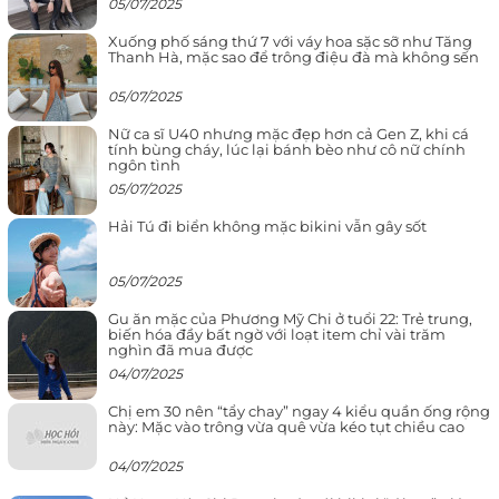
05/07/2025
Xuống phố sáng thứ 7 với váy hoa sặc sỡ như Tăng
Thanh Hà, mặc sao để trông điệu đà mà không sến
05/07/2025
Nữ ca sĩ U40 nhưng mặc đẹp hơn cả Gen Z, khi cá
tính bùng cháy, lúc lại bánh bèo như cô nữ chính
ngôn tình
05/07/2025
Hải Tú đi biển không mặc bikini vẫn gây sốt
05/07/2025
Gu ăn mặc của Phương Mỹ Chi ở tuổi 22: Trẻ trung,
biến hóa đầy bất ngờ với loạt item chỉ vài trăm
nghìn đã mua được
04/07/2025
Chị em 30 nên “tẩy chay” ngay 4 kiểu quần ống rộng
này: Mặc vào trông vừa quê vừa kéo tụt chiều cao
04/07/2025