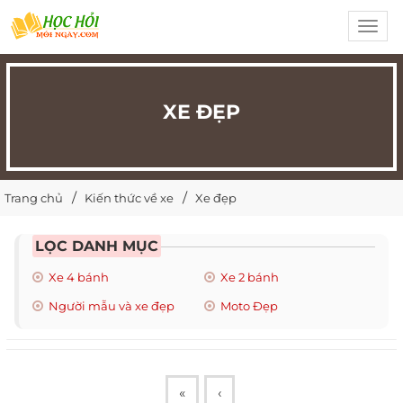
Toggl
navig
XE ĐẸP
Trang chủ
Kiến thức về xe
Xe đẹp
LỌC DANH MỤC
Xe 4 bánh
Xe 2 bánh
Người mẫu và xe đẹp
Moto Đẹp
«
‹