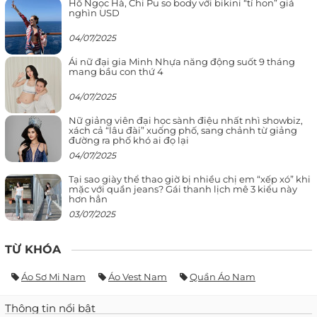
Hồ Ngọc Hà, Chi Pu so body với bikini “tí hon” giá
nghìn USD
04/07/2025
Ái nữ đại gia Minh Nhựa năng động suốt 9 tháng
mang bầu con thứ 4
04/07/2025
Nữ giảng viên đại học sành điệu nhất nhì showbiz,
xách cả “lâu đài” xuống phố, sang chảnh từ giảng
đường ra phố khó ai đọ lại
04/07/2025
Tại sao giày thể thao giờ bị nhiều chị em “xếp xó” khi
mặc với quần jeans? Gái thanh lịch mê 3 kiểu này
hơn hẳn
03/07/2025
TỪ KHÓA
Áo Sơ Mi Nam
Áo Vest Nam
Quần Áo Nam
Thông tin nổi bật