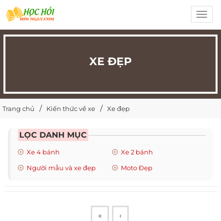
Toggl
navig
XE ĐẸP
Trang chủ
Kiến thức về xe
Xe đẹp
LỌC DANH MỤC
Xe 4 bánh
Xe 2 bánh
Người mẫu và xe đẹp
Moto Đẹp
«
‹