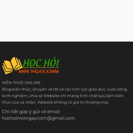
KIẾN THỨC ONLINE
Blog kiến thức, chuyên về tất cả các lĩnh vực giáo dục, cuộc sống,
kinh nghiệm, chia sẻ Website chỉ mang tính chất sưu tầm kiến
thức của cá nhân. Website không có giá trị thương mại.
Chi tiết góp ý gửi về email:
hochoimoingay.com@gmail.com