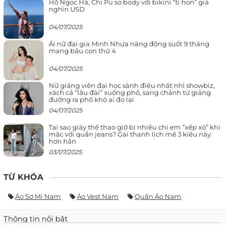
Hồ Ngọc Hà, Chi Pu so body với bikini “tí hon” giá
nghìn USD
04/07/2025
Ái nữ đại gia Minh Nhựa năng động suốt 9 tháng
mang bầu con thứ 4
04/07/2025
Nữ giảng viên đại học sành điệu nhất nhì showbiz,
xách cả “lâu đài” xuống phố, sang chảnh từ giảng
đường ra phố khó ai đọ lại
04/07/2025
Tại sao giày thể thao giờ bị nhiều chị em “xếp xó” khi
mặc với quần jeans? Gái thanh lịch mê 3 kiểu này
hơn hẳn
03/07/2025
TỪ KHÓA
Áo Sơ Mi Nam
Áo Vest Nam
Quần Áo Nam
Thông tin nổi bật