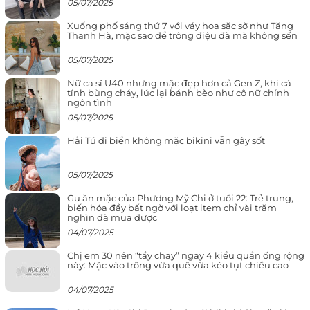
05/07/2025
Xuống phố sáng thứ 7 với váy hoa sặc sỡ như Tăng
Thanh Hà, mặc sao để trông điệu đà mà không sến
05/07/2025
Nữ ca sĩ U40 nhưng mặc đẹp hơn cả Gen Z, khi cá
tính bùng cháy, lúc lại bánh bèo như cô nữ chính
ngôn tình
05/07/2025
Hải Tú đi biển không mặc bikini vẫn gây sốt
05/07/2025
Gu ăn mặc của Phương Mỹ Chi ở tuổi 22: Trẻ trung,
biến hóa đầy bất ngờ với loạt item chỉ vài trăm
nghìn đã mua được
04/07/2025
Chị em 30 nên “tẩy chay” ngay 4 kiểu quần ống rộng
này: Mặc vào trông vừa quê vừa kéo tụt chiều cao
04/07/2025