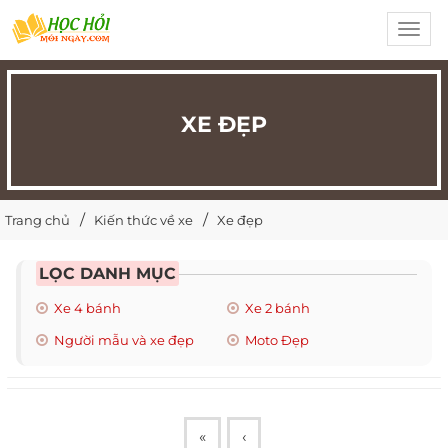
Toggl
navig
XE ĐẸP
Trang chủ
Kiến thức về xe
Xe đẹp
LỌC DANH MỤC
Xe 4 bánh
Xe 2 bánh
Người mẫu và xe đẹp
Moto Đẹp
«
‹