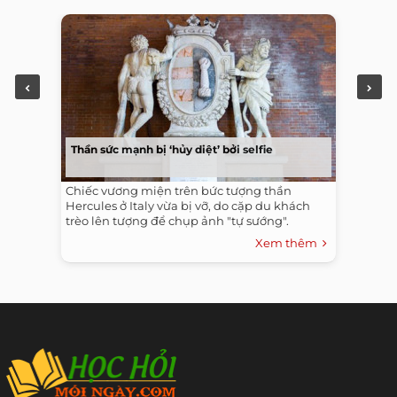
Thần sức mạnh bị ‘hủy diệt’ bởi selfie
Chiếc vương miện trên bức tượng thần
Hercules ở Italy vừa bị vỡ, do cặp du khách
trèo lên tượng để chụp ảnh "tự sướng".
Xem thêm