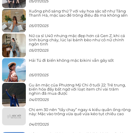
05/07/2025
Xuống phố sáng thứ 7 với váy hoa sặc sỡ như Tăng
Thanh Hà, mặc sao để trông điệu đà mà không sến
05/07/2025
Nữ ca sĩ U40 nhưng mặc đẹp hơn cả Gen Z, khi cá
tính bùng cháy, lúc lại bánh bèo như cô nữ chính
ngôn tình
05/07/2025
Hải Tú đi biển không mặc bikini vẫn gây sốt
05/07/2025
Gu ăn mặc của Phương Mỹ Chi ở tuổi 22: Trẻ trung,
biến hóa đầy bất ngờ với loạt item chỉ vài trăm
nghìn đã mua được
04/07/2025
Chị em 30 nên “tẩy chay” ngay 4 kiểu quần ống rộng
này: Mặc vào trông vừa quê vừa kéo tụt chiều cao
04/07/2025