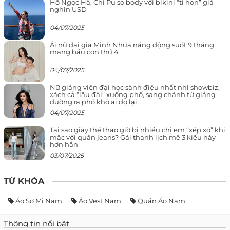
Hồ Ngọc Hà, Chi Pu so body với bikini “tí hon” giá
nghìn USD
04/07/2025
Ái nữ đại gia Minh Nhựa năng động suốt 9 tháng
mang bầu con thứ 4
04/07/2025
Nữ giảng viên đại học sành điệu nhất nhì showbiz,
xách cả “lâu đài” xuống phố, sang chảnh từ giảng
đường ra phố khó ai đọ lại
04/07/2025
Tại sao giày thể thao giờ bị nhiều chị em “xếp xó” khi
mặc với quần jeans? Gái thanh lịch mê 3 kiểu này
hơn hẳn
03/07/2025
TỪ KHÓA
Áo Sơ Mi Nam
Áo Vest Nam
Quần Áo Nam
Thông tin nổi bật