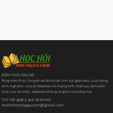
KIẾN THỨC ONLINE
Blog kiến thức, chuyên về tất cả các lĩnh vực giáo dục, cuộc sống,
kinh nghiệm, chia sẻ Website chỉ mang tính chất sưu tầm kiến
thức của cá nhân. Website không có giá trị thương mại.
Chi tiết góp ý gửi về email:
hochoimoingay.com@gmail.com