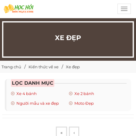
Toggl
navig
XE ĐẸP
Trang chủ
Kiến thức về xe
Xe đẹp
LỌC DANH MỤC
Xe 4 bánh
Xe 2 bánh
Người mẫu và xe đẹp
Moto Đẹp
«
‹