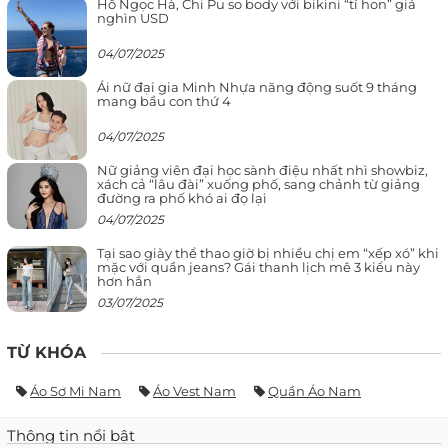
Hồ Ngọc Hà, Chi Pu so body với bikini “tí hon” giá
nghìn USD
04/07/2025
Ái nữ đại gia Minh Nhựa năng động suốt 9 tháng
mang bầu con thứ 4
04/07/2025
Nữ giảng viên đại học sành điệu nhất nhì showbiz,
xách cả “lâu đài” xuống phố, sang chảnh từ giảng
đường ra phố khó ai đọ lại
04/07/2025
Tại sao giày thể thao giờ bị nhiều chị em “xếp xó” khi
mặc với quần jeans? Gái thanh lịch mê 3 kiểu này
hơn hẳn
03/07/2025
TỪ KHÓA
Áo Sơ Mi Nam
Áo Vest Nam
Quần Áo Nam
Thông tin nổi bật