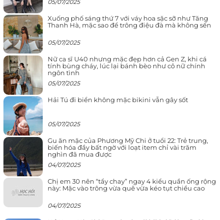
05/07/2025
Xuống phố sáng thứ 7 với váy hoa sặc sỡ như Tăng
Thanh Hà, mặc sao để trông điệu đà mà không sến
05/07/2025
Nữ ca sĩ U40 nhưng mặc đẹp hơn cả Gen Z, khi cá
tính bùng cháy, lúc lại bánh bèo như cô nữ chính
ngôn tình
05/07/2025
Hải Tú đi biển không mặc bikini vẫn gây sốt
05/07/2025
Gu ăn mặc của Phương Mỹ Chi ở tuổi 22: Trẻ trung,
biến hóa đầy bất ngờ với loạt item chỉ vài trăm
nghìn đã mua được
04/07/2025
Chị em 30 nên “tẩy chay” ngay 4 kiểu quần ống rộng
này: Mặc vào trông vừa quê vừa kéo tụt chiều cao
04/07/2025