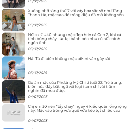
05/07/2025
Xuống phố sáng thứ 7 với váy hoa sặc sỡ như Tăng
Thanh Hà, mặc sao để trông điệu đà mà không sến
05/07/2025
Nữ ca sĩ U40 nhưng mặc đẹp hơn cả Gen Z, khi cá
tính bùng cháy, lúc lại bánh bèo như cô nữ chính
ngôn tình
05/07/2025
Hải Tú đi biển không mặc bikini vẫn gây sốt
05/07/2025
Gu ăn mặc của Phương Mỹ Chi ở tuổi 22: Trẻ trung,
biến hóa đầy bất ngờ với loạt item chỉ vài trăm
nghìn đã mua được
04/07/2025
Chị em 30 nên “tẩy chay” ngay 4 kiểu quần ống rộng
này: Mặc vào trông vừa quê vừa kéo tụt chiều cao
04/07/2025