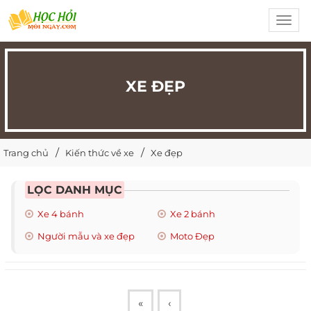
Toggl
navig
XE ĐẸP
Trang chủ
Kiến thức về xe
Xe đẹp
LỌC DANH MỤC
Xe 4 bánh
Xe 2 bánh
Người mẫu và xe đẹp
Moto Đẹp
«
‹