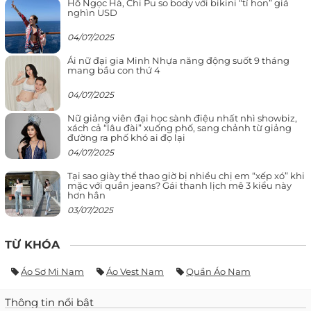
Hồ Ngọc Hà, Chi Pu so body với bikini “tí hon” giá
nghìn USD
04/07/2025
Ái nữ đại gia Minh Nhựa năng động suốt 9 tháng
mang bầu con thứ 4
04/07/2025
Nữ giảng viên đại học sành điệu nhất nhì showbiz,
xách cả “lâu đài” xuống phố, sang chảnh từ giảng
đường ra phố khó ai đọ lại
04/07/2025
Tại sao giày thể thao giờ bị nhiều chị em “xếp xó” khi
mặc với quần jeans? Gái thanh lịch mê 3 kiểu này
hơn hẳn
03/07/2025
TỪ KHÓA
Áo Sơ Mi Nam
Áo Vest Nam
Quần Áo Nam
Thông tin nổi bật