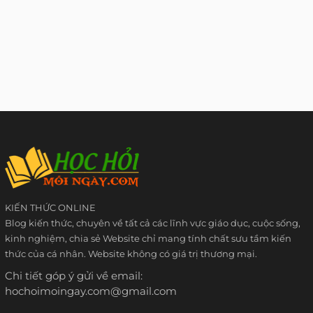
KIẾN THỨC ONLINE
Blog kiến thức, chuyên về tất cả các lĩnh vực giáo dục, cuộc sống,
kinh nghiệm, chia sẻ Website chỉ mang tính chất sưu tầm kiến
thức của cá nhân. Website không có giá trị thương mại.
Chi tiết góp ý gửi về email:
hochoimoingay.com@gmail.com