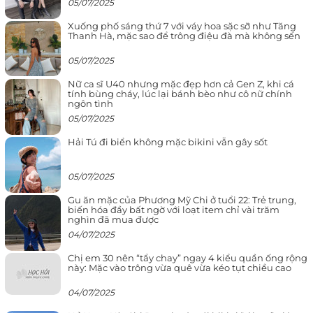
05/07/2025
Xuống phố sáng thứ 7 với váy hoa sặc sỡ như Tăng
Thanh Hà, mặc sao để trông điệu đà mà không sến
05/07/2025
Nữ ca sĩ U40 nhưng mặc đẹp hơn cả Gen Z, khi cá
tính bùng cháy, lúc lại bánh bèo như cô nữ chính
ngôn tình
05/07/2025
Hải Tú đi biển không mặc bikini vẫn gây sốt
05/07/2025
Gu ăn mặc của Phương Mỹ Chi ở tuổi 22: Trẻ trung,
biến hóa đầy bất ngờ với loạt item chỉ vài trăm
nghìn đã mua được
04/07/2025
Chị em 30 nên “tẩy chay” ngay 4 kiểu quần ống rộng
này: Mặc vào trông vừa quê vừa kéo tụt chiều cao
04/07/2025