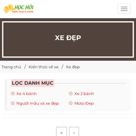
Toggl
navig
XE ĐẸP
Trang chủ
Kiến thức về xe
Xe đẹp
LỌC DANH MỤC
Xe 4 bánh
Xe 2 bánh
Người mẫu và xe đẹp
Moto Đẹp
«
‹