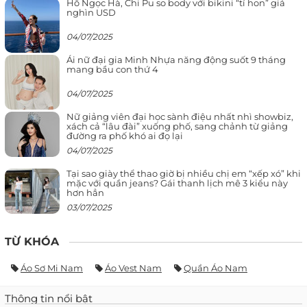
Hồ Ngọc Hà, Chi Pu so body với bikini “tí hon” giá
nghìn USD
04/07/2025
Ái nữ đại gia Minh Nhựa năng động suốt 9 tháng
mang bầu con thứ 4
04/07/2025
Nữ giảng viên đại học sành điệu nhất nhì showbiz,
xách cả “lâu đài” xuống phố, sang chảnh từ giảng
đường ra phố khó ai đọ lại
04/07/2025
Tại sao giày thể thao giờ bị nhiều chị em “xếp xó” khi
mặc với quần jeans? Gái thanh lịch mê 3 kiểu này
hơn hẳn
03/07/2025
TỪ KHÓA
Áo Sơ Mi Nam
Áo Vest Nam
Quần Áo Nam
Thông tin nổi bật