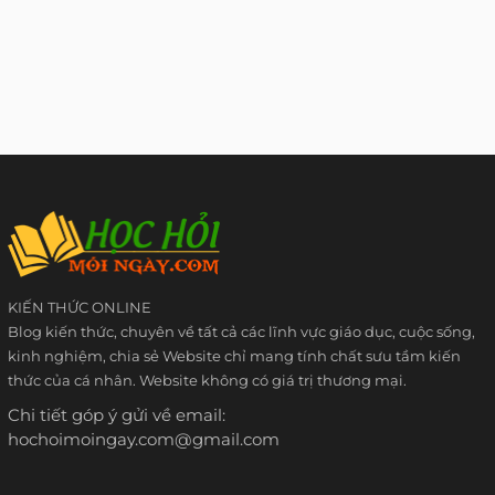
KIẾN THỨC ONLINE
Blog kiến thức, chuyên về tất cả các lĩnh vực giáo dục, cuộc sống,
kinh nghiệm, chia sẻ Website chỉ mang tính chất sưu tầm kiến
thức của cá nhân. Website không có giá trị thương mại.
Chi tiết góp ý gửi về email:
hochoimoingay.com@gmail.com