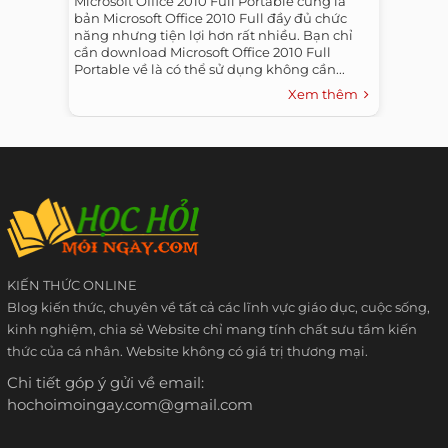
Microsoft Office 2010 Full Portable cũng là
bản Microsoft Office 2010 Full đầy đủ chức
năng nhưng tiện lợi hơn rất nhiều. Bạn chỉ
cần download Microsoft Office 2010 Full
Portable về là có thể sử dụng không cần...
Xem thêm
KIẾN THỨC ONLINE
Blog kiến thức, chuyên về tất cả các lĩnh vực giáo dục, cuộc sống,
kinh nghiệm, chia sẻ Website chỉ mang tính chất sưu tầm kiến
thức của cá nhân. Website không có giá trị thương mại.
Chi tiết góp ý gửi về email:
hochoimoingay.com@gmail.com