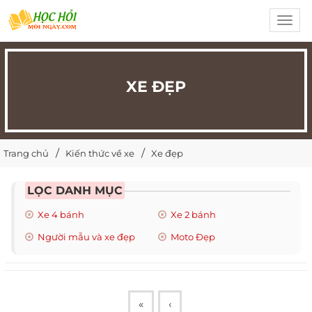
Toggl
navig
XE ĐẸP
Trang chủ
Kiến thức về xe
Xe đẹp
LỌC DANH MỤC
Xe 4 bánh
Xe 2 bánh
Người mẫu và xe đẹp
Moto Đẹp
«
‹