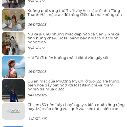
05/07/2025
Xuống phố sáng thứ 7 với váy hoa sặc sỡ như Tăng
Thanh Hà, mặc sao để trông điệu đà mà không sến
05/07/2025
Nữ ca sĩ U40 nhưng mặc đẹp hơn cả Gen Z, khi cá
tính bùng cháy, lúc lại bánh bèo như cô nữ chính
ngôn tình
05/07/2025
Hải Tú đi biển không mặc bikini vẫn gây sốt
05/07/2025
Gu ăn mặc của Phương Mỹ Chi ở tuổi 22: Trẻ trung,
biến hóa đầy bất ngờ với loạt item chỉ vài trăm
nghìn đã mua được
04/07/2025
Chị em 30 nên “tẩy chay” ngay 4 kiểu quần ống rộng
này: Mặc vào trông vừa quê vừa kéo tụt chiều cao
04/07/2025