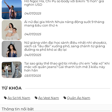
Hồ Ngọc Hà, Chi Pu so body với bikini “tí hon” giá
nghìn USD
04/07/2025
Ái nữ đại gia Minh Nhựa năng động suốt 9 tháng
mang bầu con thứ 4
04/07/2025
Nữ giảng viên đại học sành điệu nhất nhì showbiz,
xách cả “lâu đài” xuống phố, sang chảnh từ giảng
đường ra phố khó ai đọ lại
04/07/2025
Tại sao giày thể thao giờ bị nhiều chị em “xếp xó” khi
mặc với quần jeans? Gái thanh lịch mê 3 kiểu này
hơn hẳn
03/07/2025
TỪ KHÓA
Áo Sơ Mi Nam
Áo Vest Nam
Quần Áo Nam
Thông tin nổi bật