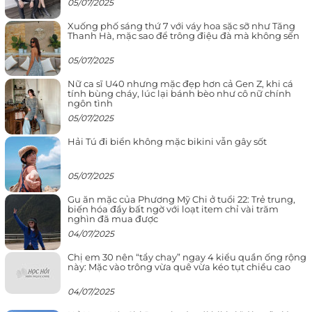
05/07/2025
Xuống phố sáng thứ 7 với váy hoa sặc sỡ như Tăng
Thanh Hà, mặc sao để trông điệu đà mà không sến
05/07/2025
Nữ ca sĩ U40 nhưng mặc đẹp hơn cả Gen Z, khi cá
tính bùng cháy, lúc lại bánh bèo như cô nữ chính
ngôn tình
05/07/2025
Hải Tú đi biển không mặc bikini vẫn gây sốt
05/07/2025
Gu ăn mặc của Phương Mỹ Chi ở tuổi 22: Trẻ trung,
biến hóa đầy bất ngờ với loạt item chỉ vài trăm
nghìn đã mua được
04/07/2025
Chị em 30 nên “tẩy chay” ngay 4 kiểu quần ống rộng
này: Mặc vào trông vừa quê vừa kéo tụt chiều cao
04/07/2025