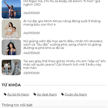
Hồ Ngọc Hà, Chi Pu so body với bikini “tí hon” giá
nghìn USD
04/07/2025
Ái nữ đại gia Minh Nhựa năng động suốt 9 tháng
mang bầu con thứ 4
04/07/2025
Nữ giảng viên đại học sành điệu nhất nhì showbiz,
xách cả “lâu đài” xuống phố, sang chảnh từ giảng
đường ra phố khó ai đọ lại
04/07/2025
Tại sao giày thể thao giờ bị nhiều chị em “xếp xó” khi
mặc với quần jeans? Gái thanh lịch mê 3 kiểu này
hơn hẳn
03/07/2025
TỪ KHÓA
Áo Sơ Mi Nam
Áo Vest Nam
Quần Áo Nam
Thông tin nổi bật