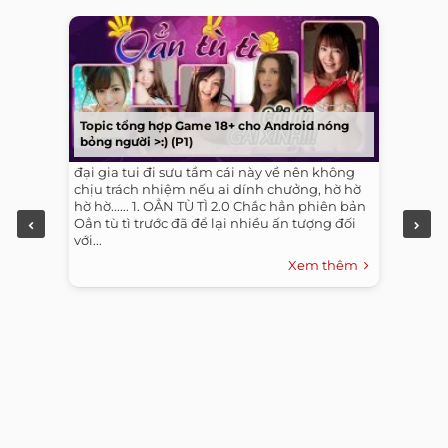
Topic tổng hợp Game 18+ cho Android nóng
bỏng người >:) (P1)
đại gia tui đi sưu tầm cái này về nên không
chịu trách nhiệm nếu ai dính chưởng, hờ hờ
hờ hờ...... 1. OẲN TÙ TÌ 2.0 Chắc hẳn phiên bản
Oẳn tù tì trước đã để lại nhiều ấn tượng đối
với...
Xem thêm