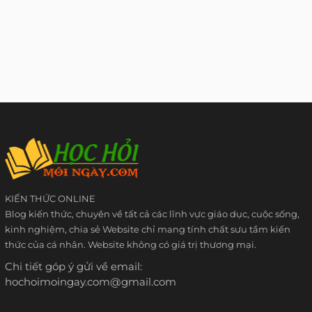
KIẾN THỨC ONLINE
Blog kiến thức, chuyên về tất cả các lĩnh vực giáo dục, cuộc sống,
kinh nghiệm, chia sẻ Website chỉ mang tính chất sưu tầm kiến
thức của cá nhân. Website không có giá trị thương mại.
Chi tiết góp ý gửi về email:
hochoimoingay.com@gmail.com