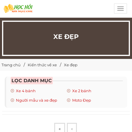
Toggl
navig
XE ĐẸP
Trang chủ
Kiến thức về xe
Xe đẹp
LỌC DANH MỤC
Xe 4 bánh
Xe 2 bánh
Người mẫu và xe đẹp
Moto Đẹp
«
‹