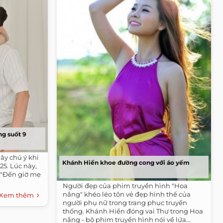
ng suốt 9
ây chú ý khi
Khánh Hiền khoe đường cong với áo yếm
 25. Lúc này,
 "Đến giờ mẹ
Người đẹp của phim truyền hình "Hoa
nắng" khéo léo tôn vẻ đẹp hình thể của
Xem thêm
người phụ nữ trong trang phục truyền
thống. Khánh Hiền đóng vai Thư trong Hoa
nắng - bộ phim truyền hình nói về lứa...