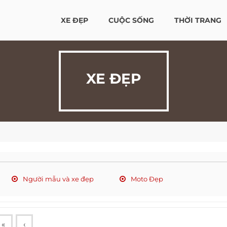
XE ĐẸP
CUỘC SỐNG
THỜI TRANG
XE ĐẸP
Người mẫu và xe đẹp
Moto Đẹp
«
‹