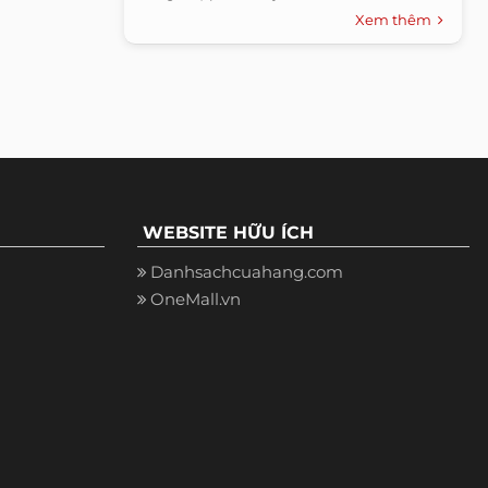
Xem thêm
WEBSITE HỮU ÍCH
Danhsachcuahang.com
OneMall.vn