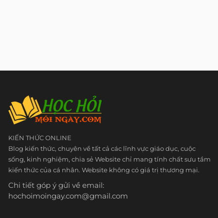
KIẾN THỨC ONLINE
Blog kiến thức, chuyên về tất cả các lĩnh vực giáo dục, cuộc
sống, kinh nghiệm, chia sẻ Website chỉ mang tính chất sưu tầm
kiến thức của cá nhân. Website không có giá trị thương mại.
Chi tiết góp ý gửi về email:
hochoimoingay.com@gmail.com