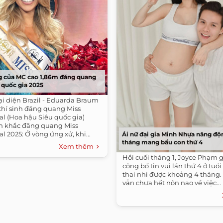
 của MC cao 1,86m đăng quang
 quốc gia 2025
ại diện Brazil - Eduarda Braum
thí sinh đăng quang Miss
l (Hoa hậu Siêu quốc gia)
h khắc đăng quang Miss
l 2025: Ở vòng ứng xử, khi...
Ái nữ đại gia Minh Nhựa năng độ
tháng mang bầu con thứ 4
Xem thêm
Hồi cuối tháng 1, Joyce Phạm g
công bố tin vui lần thứ 4 ở tuổi
thai nhi được khoảng 4 tháng.
vẫn chưa hết nôn nao về việc...