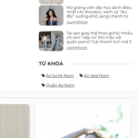
Nữ giảng viên đại học sành điệu
nhất nhì showbiz, xách cả “lâu
đài” xuống phố, sang chảnh từ
giảng đường ra phố khó ai đọ lại
04/07/2025
Tại sao giày thể thao giờ bị nhiều
chị em “xếp xó” khi mặc với
quần jeans? Gái thanh lịch mê 3
kiểu này hơn hẳn
03/07/2025
TỪ KHÓA
Áo Sơ Mi Nam
Áo Vest Nam
Quần Áo Nam