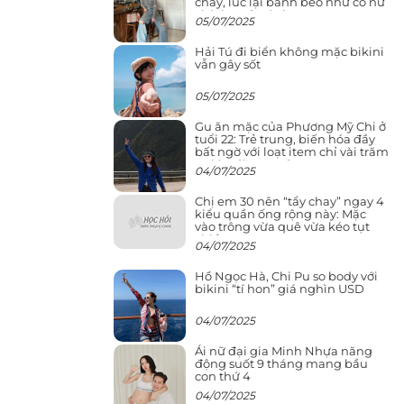
cháy, lúc lại bánh bèo như cô nữ
chính ngôn tình
05/07/2025
Hải Tú đi biển không mặc bikini
vẫn gây sốt
05/07/2025
Gu ăn mặc của Phương Mỹ Chi ở
tuổi 22: Trẻ trung, biến hóa đầy
bất ngờ với loạt item chỉ vài trăm
nghìn đã mua được
04/07/2025
Chị em 30 nên “tẩy chay” ngay 4
kiểu quần ống rộng này: Mặc
vào trông vừa quê vừa kéo tụt
chiều cao
04/07/2025
Hồ Ngọc Hà, Chi Pu so body với
bikini “tí hon” giá nghìn USD
04/07/2025
Ái nữ đại gia Minh Nhựa năng
động suốt 9 tháng mang bầu
con thứ 4
04/07/2025