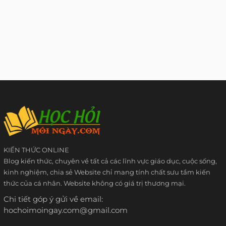
KIẾN THỨC ONLINE
Blog kiến thức, chuyên về tất cả các lĩnh vực giáo dục, cuộc sống,
kinh nghiệm, chia sẻ Website chỉ mang tính chất sưu tầm kiến
thức của cá nhân. Website không có giá trị thương mại.
Chi tiết góp ý gửi về email:
hochoimoingay.com@gmail.com