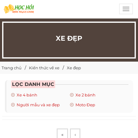
Toggl
navig
XE ĐẸP
Trang chủ
Kiến thức về xe
Xe đẹp
LỌC DANH MỤC
Xe 4 bánh
Xe 2 bánh
Người mẫu và xe đẹp
Moto Đẹp
«
‹