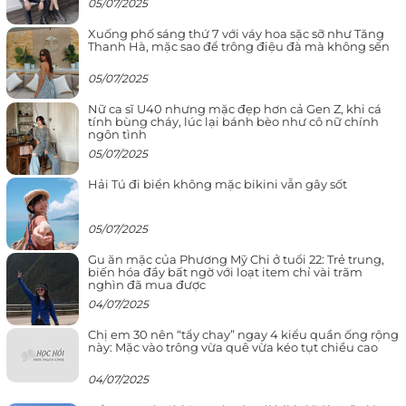
05/07/2025
Xuống phố sáng thứ 7 với váy hoa sặc sỡ như Tăng
Thanh Hà, mặc sao để trông điệu đà mà không sến
05/07/2025
Nữ ca sĩ U40 nhưng mặc đẹp hơn cả Gen Z, khi cá
tính bùng cháy, lúc lại bánh bèo như cô nữ chính
ngôn tình
05/07/2025
Hải Tú đi biển không mặc bikini vẫn gây sốt
05/07/2025
Gu ăn mặc của Phương Mỹ Chi ở tuổi 22: Trẻ trung,
biến hóa đầy bất ngờ với loạt item chỉ vài trăm
nghìn đã mua được
04/07/2025
Chị em 30 nên “tẩy chay” ngay 4 kiểu quần ống rộng
này: Mặc vào trông vừa quê vừa kéo tụt chiều cao
04/07/2025