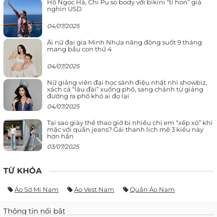
Hồ Ngọc Hà, Chi Pu so body với bikini “tí hon” giá
nghìn USD
04/07/2025
Ái nữ đại gia Minh Nhựa năng động suốt 9 tháng
mang bầu con thứ 4
04/07/2025
Nữ giảng viên đại học sành điệu nhất nhì showbiz,
xách cả “lâu đài” xuống phố, sang chảnh từ giảng
đường ra phố khó ai đọ lại
04/07/2025
Tại sao giày thể thao giờ bị nhiều chị em “xếp xó” khi
mặc với quần jeans? Gái thanh lịch mê 3 kiểu này
hơn hẳn
03/07/2025
TỪ KHÓA
Áo Sơ Mi Nam
Áo Vest Nam
Quần Áo Nam
Thông tin nổi bật